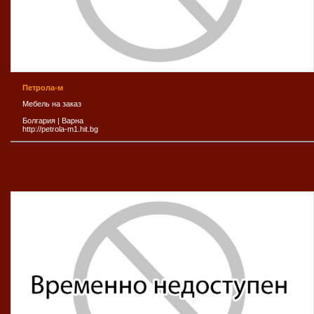
Петрола-м
Мебель на заказ
Болгария
|
Варна
http://petrola-m1.hit.bg