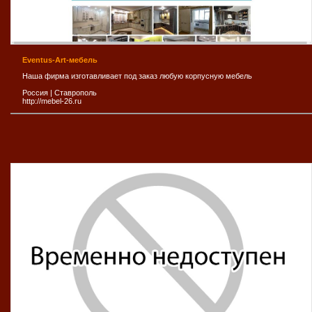
Eventus-Art-мебель
Наша фирма изготавливает под заказ любую корпусную мебель
Россия
|
Ставрополь
http://mebel-26.ru