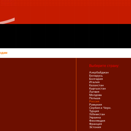
одам
Выберите страну:
Азербайджан
Беларусь
Болгария
Италия
Казахстан
Кыргызстан
Латвия
Молдова
Польша
Россия
Румыния
Сербия и Черн.
Турция
Узбекистан
Украина
Финляндия
Франция
Эстония