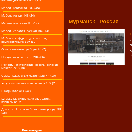
Мебель для офиса 655 (53)
Мебель корпусная 702 (45)
Мебель мягкая 448 (24)
Мурманск - Россия
Мебель плетеная 118 (14)
Мебель садовая, дачная 184 (13)
L
Мебельная фурнитура, детали,
"
комплектующие 189 (10)
к
Осветительные приборы 64 (7)
Р
h
Предметы интерьера 284 (36)
Ремонт, изготовление, восстановление
мебели 200 (18)
Сырье, расходные материалы 44 (10)
Услуги по мебели и интерьеру 289 (23)
Шкафы-купе 494 (40)
Шторы, гардины, жалюзи, ролеты,
карнизы 66 (6)
Другие сайты по мебели и интерьеру 283
(25)
Рекомендуем: