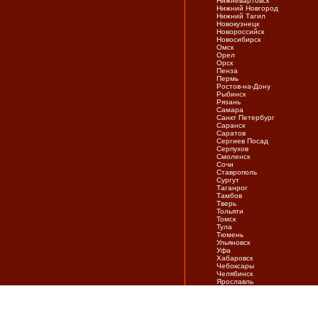
Нижневартовск
Нижний Новгород
Нижний Тагил
Новокузнецк
Новороссийск
Новосибирск
Омск
Орел
Орск
Пенза
Пермь
Ростов-на-Дону
Рыбинск
Рязань
Самара
Санкт Петербург
Саранск
Саратов
Сергиев Посад
Серпухов
Смоленск
Сочи
Ставрополь
Сургут
Таганрог
Тамбов
Тверь
Тольяти
Томск
Тула
Тюмень
Ульяновск
Уфа
Хабаровск
Чебоксары
Челябинск
Ярослaвль