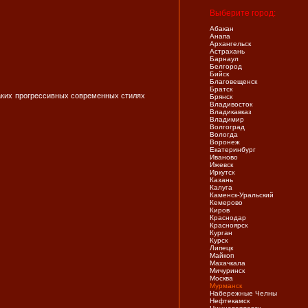
Выберите город:
Абакан
Анапа
Архангельск
Астрахань
Барнаул
Белгород
Бийск
Благовещенск
Братск
таких прогрессивных современных стилях
Брянск
Владивосток
Владикавказ
Владимир
Волгоград
Вологда
Воронеж
Екатеринбург
Иваново
Ижевск
Иркутск
Казань
Калуга
Каменск-Уральский
Кемерово
Киров
Краснодар
Красноярск
Курган
Курск
Липецк
Майкоп
Махачкала
Мичуринск
Москва
Мурманск
Набережные Челны
Нефтекамск