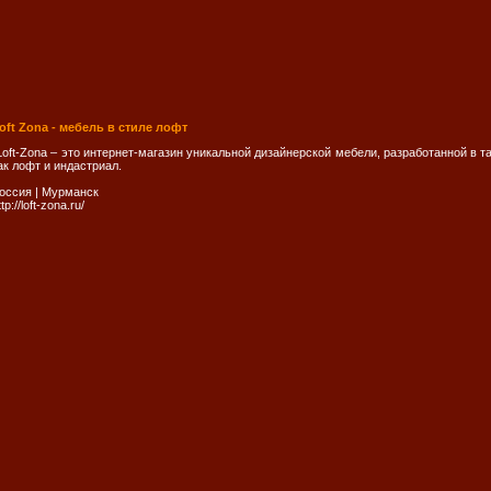
oft Zona - мебель в стиле лофт
Loft-Zona – это интернет-магазин уникальной дизайнерской мебели, разработанной в 
ак лофт и индастриал.
оссия
|
Мурманск
ttp://loft-zona.ru/