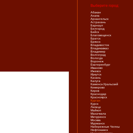
Выберите город:
Абакан
Анапа
Архангельск
Астрахань
Барнаул
Белгород
Бийск
Благовещенск
Братск
Брянск
Владивосток
Владикавказ
Владимир
Волгоград
Вологда
Воронеж
Екатеринбург
Иваново
Ижевск
Иркутск
Казань
Калуга
Каменск-Уральский
Кемерово
Киров
Краснодар
Красноярск
Курган
Курск
Липецк
Майкоп
Махачкала
Мичуринск
Москва
Мурманск
Набережные Челны
Нефтекамск