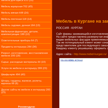
Мебель для офиса 655 (53)
Мебель корпусная 702 (45)
Мебель мягкая 448 (24)
Мебель плетеная 118 (14)
Мебель в Кургане на за
Мебель садовая, дачная 184 (13)
РОССИЯ - КУРГАН
Мебельная фурнитура, детали,
Сайт фирмы занимающейся изготовлением
комплектующие 189 (10)
На сайте предоставлена развернутая инф
видам мебельных фасадов применяемых 
Осветительные приборы 64 (7)
Так же потенциальный клиент может озна
представителем для последующего заказ
Предметы интерьера 284 (36)
Каждому клиенту решившему оформить за
Ремонт, изготовление, восстановление
Адрес сайта -
http://www.mebel-kurgan.ru/
мебели 200 (18)
Сырье, расходные материалы 44 (10)
Услуги по мебели и интерьеру 289 (23)
Шкафы-купе 494 (40)
Шторы, гардины, жалюзи, ролеты,
карнизы 66 (6)
Другие сайты по мебели и интерьеру 283
(25)
Рекомендуем: