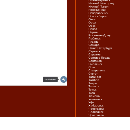
Нижневартовск
Нижний Новгород
Нижний Тагил
Новокузнецк
Новороссийск
Новосибирск
Омск
Орел
Орск
Пенза
Пермь
Ростов-на-Дону
Рыбинск
Рязань
Самара
Санкт Петербург
Саранск
Саратов
Сергиев Посад
Серпухов
Смоленск
Сочи
Ставрополь
Сургут
Таганрог
Тамбов
Тверь
Тольяти
Томск
Тула
Тюмень
Ульяновск
Уфа
Хабаровск
Чебоксары
Челябинск
Ярослaвль