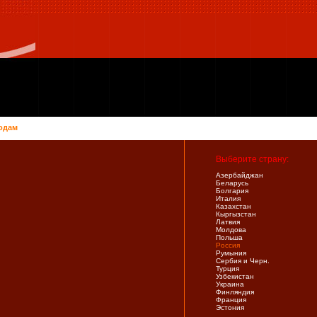
одам
Выберите страну:
Азербайджан
Беларусь
Болгария
Италия
Казахстан
Кыргызстан
Латвия
Молдова
Польша
Россия
Румыния
Сербия и Черн.
Турция
Узбекистан
Украина
Финляндия
Франция
Эстония