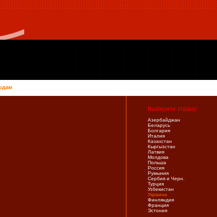
одам
Выберите страну:
Азербайджан
Беларусь
Болгария
Италия
Казахстан
Кыргызстан
Латвия
Молдова
Польша
Россия
Румыния
Сербия и Черн.
Турция
Узбекистан
Украина
Финляндия
Франция
Эстония