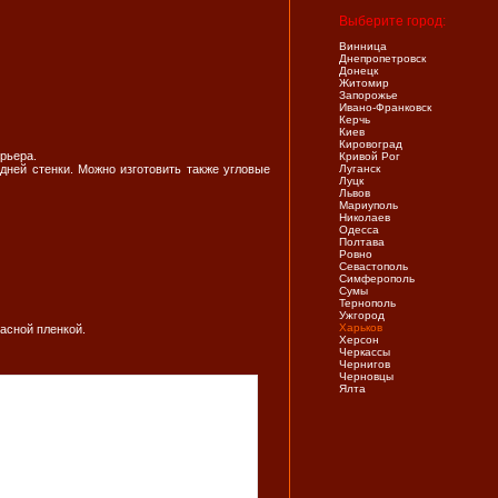
Выберите город:
Винница
Днепропетровск
Донецк
Житомир
Запорожье
Ивано-Франковск
Керчь
Киев
Кировоград
рьера.
Кривой Рог
ней стенки. Можно изготовить также угловые
Луганск
Луцк
Львов
Мариуполь
Николаев
Одесса
Полтава
Ровно
Севастополь
Симферополь
Сумы
Тернополь
Ужгород
Харьков
асной пленкой.
Херсон
Черкассы
Чернигов
Черновцы
Ялта