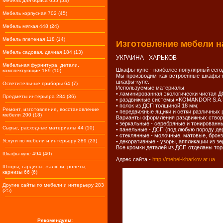
Мебель для офиса 655 (53)
Мебель корпусная 702 (45)
Мебель мягкая 448 (24)
Мебель плетеная 118 (14)
Изготовление мебели на
Мебель садовая, дачная 184 (13)
УКРАИНА - ХАРЬКОВ
Мебельная фурнитура, детали,
Шкафы-купе - наиболее популярный сегод
комплектующие 189 (10)
Мы производим как встроенные шкафы-ку
шкафы-купе.
Осветительные приборы 64 (7)
Используемые материалы:
• ламинированная экологически чистая Д
Предметы интерьера 284 (36)
• раздвижные системы «KOMANDOR S.A.» 
• полок из ДСП толщиной 18 мм;
Ремонт, изготовление, восстановление
• передвижные ящики и сетки различных 
мебели 200 (18)
Варианты оформления раздвижных створ
• зеркальные - серебряные и тонированные
Сырье, расходные материалы 44 (10)
• панельные - ДСП (под любую породу дер
• стеклянные - молочные, матовые, бронз
Услуги по мебели и интерьеру 289 (23)
• декоративные - узоры, аппликации из зе
Все кромки деталей из ДСП отделаны тор
Шкафы-купе 494 (40)
Адрес сайта -
http://mebel-kharkov.at.ua
Шторы, гардины, жалюзи, ролеты,
карнизы 66 (6)
Другие сайты по мебели и интерьеру 283
(25)
Рекомендуем: