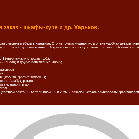
 заказ - шкафы-купе и др. Харьков.
ня элемент мебели в квартире. Это не только модная, но и очень удобная деталь инте
пе, так и отдельностоящие. Встроенный шкафы-купе может не иметь боковых и зад
СП (европейский стандарт Е-1);
(Канада) и другие популярные марки;
размеров;
ок:
 (бронза, графит, золото...);
ева), бамбук, ротанг;
овые, графит и др.;
ркал;
цовочной лентой ПВХ толщиной 0.6 и 2 мм! Зеркала и стекла армированы травмобезоп