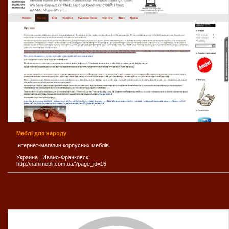
Меблі для народу
Інтернет-магазин корпусних меблів.
Украина
|
Ивано-Франковск
http://nahimebli.com.ua/?page_id=16