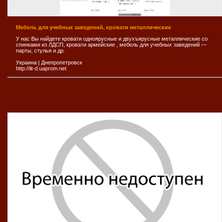
Мебель для учебных заведений, кровати металлические
У нас Вы найдете кровати одноярусные и двухъярусные металлические со
спинками из ЛДСП, кровати армейские , мебель для учебных заведений —
парты, стулья и др.
Украина
|
Днепропетровск
http://lit-d.uaprom.net