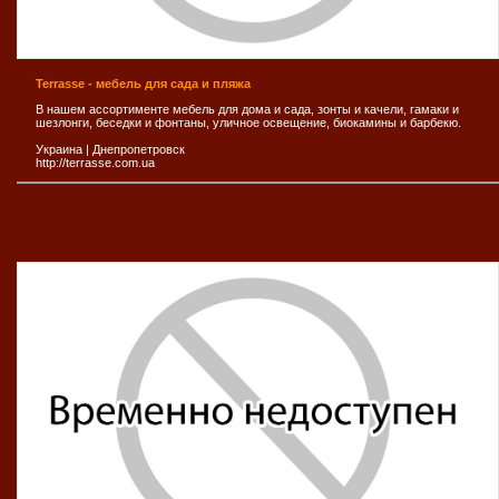
Terrasse - мебель для сада и пляжа
В нашем ассортименте мебель для дома и сада, зонты и качели, гамаки и
шезлонги, беседки и фонтаны, уличное освещение, биокамины и барбекю.
Украина
|
Днепропетровск
http://terrasse.com.ua