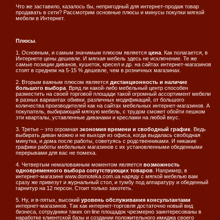
Что же заставило, казалось бы, непригодный для интернет-продаж товар
продавать в сети? Рассмотрим основные плюсы и минусы покупки мягкой
мебели в Интернет.
Плюсы
.
1. Основным, и самым значимым плюсом является
цена
. Как полагается, в
Интернете цены дешевле. И мягкая мебель здесь не исключение. Те же
самые позиции диванов, кушеток, кресел и др. на сайтах интернет-магазинов
стоят в среднем на 5-15 % дешевле, чем в розничных магазинах.
2. Вторым важным плюсом является
дистанционность и наличие
большого выбора
. Вряд ли какой-либо мебельный центр способен
разместить на своей торговой площади такой огромный ассортимент мебели
в разных вариантах обивки, различных модификаций, от большого
количества производителей как на сайтах мебельных интернет-магазинов. А
покупатель, выбирающий мягкую мебель, с трудом сможет обойти пешком
эти кварталы, уставленные диванами и креслами на любой вкус.
3. Третье – это огромная
экономия времени и свободный график
. Ведь
выбирать диван можно и не выходя из офиса, когда выдалась свободная
минутка, и дома после работы, советуясь с родственниками. И никакие
графики работы мебельных магазинов с их установленными обеденными
перерывами для вас не помеха.
4. Четвертым немаловажным моментом является
возможность
одновременного выбора сопутствующих товаров
. Например, в
интернет-магазине www.domoteka.com.ua наряду с мягкой мебелью вам
сразу же привезут и журнальный стол, и тумбу под аппаратуру и обеденный
гарнитур на 12 персон. Стоит только захотеть.
5. Ну, и в-пятых, высокий
уровень обслуживания консультантами
интернет-магазинов. Так как интернет-торговля достаточно новый вид
бизнеса, сотрудники таких on-line площадок чрезмерно заинтересованы в
наработке клиентской базы и создании положительного имиджа своего