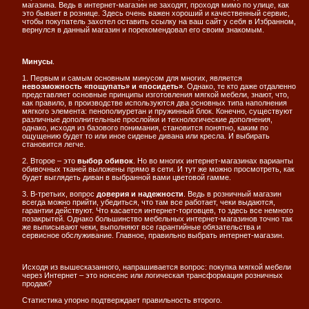
магазина. Ведь в интернет-магазин не заходят, проходя мимо по улице, как
это бывает в рознице. Здесь очень важен хороший и качественный сервис,
чтобы покупатель захотел оставить ссылку на ваш сайт у себя в Избранном,
вернулся в данный магазин и порекомендовал его своим знакомым.
Минусы
.
1. Первым и самым основным минусом для многих, является
невозможность «пощупать» и «посидеть»
. Однако, те кто даже отдаленно
представляет основные принципы изготовления мягкой мебели, знают, что,
как правило, в производстве используются два основных типа наполнения
мягкого элемента: пенополиуретан и пружинный блок. Конечно, существуют
различные дополнительные прослойки и технологические дополнения,
однако, исходя из базового понимания, становится понятно, каким по
ощущению будет то или иное сиденье дивана или кресла. И выбирать
становится легче.
2. Второе – это
выбор обивок
. Но во многих интернет-магазинах варианты
обивочных тканей выложены прямо в сети. И тут же можно просмотреть, как
будет выглядеть диван в выбранной вами цветовой гамме.
3. В-третьих, вопрос
доверия и надежности
. Ведь в розничный магазин
всегда можно прийти, убедиться, что там все работает, чеки выдаются,
гарантии действуют. Что касается интернет-торговцев, то здесь все немного
позакрытей. Однако большинство мебельных интернет-магазинов точно так
же выписывают чеки, выполняют все гарантийные обязательства и
сервисное обслуживание. Главное, правильно выбрать интернет-магазин.
Исходя из вышесказанного, напрашивается вопрос: покупка мягкой мебели
через Интернет – это нонсенс или логическая трансформация розничных
продаж?
Статистика упорно подтверждает правильность второго.