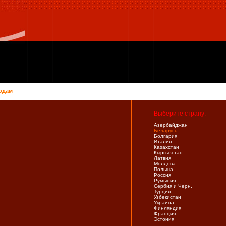
одам
Выберите страну:
Азербайджан
Беларусь
Болгария
Италия
Казахстан
Кыргызстан
Латвия
Молдова
Польша
Россия
Румыния
Сербия и Черн.
Турция
Узбекистан
Украина
Финляндия
Франция
Эстония