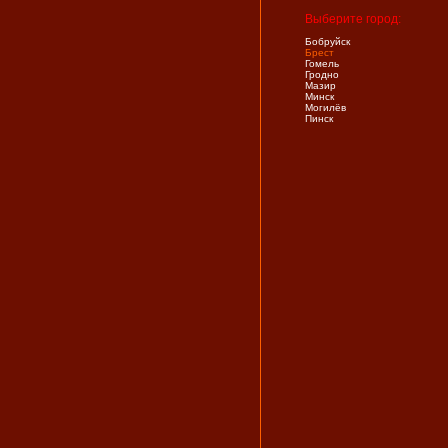
Выберите город:
Бобруйск
Брест
Гомель
Гродно
Мазир
Минск
Могилёв
Пинск