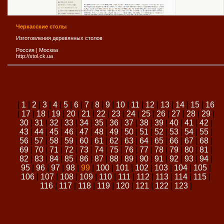
Черкасские столы
Изготовления деревянных столов
Россия
|
Москва
http://stol.ck.ua
|
1
|
2
|
3
|
4
|
5
|
6
|
7
|
8
|
9
|
10
|
11
|
12
|
13
|
14
|
15
|
16
|
17
|
18
|
19
|
20
|
21
|
22
|
23
|
24
|
25
|
26
|
27
|
28
|
29
|
30
|
31
|
32
|
33
|
34
|
35
|
36
|
37
|
38
|
39
|
40
|
41
|
42
|
43
|
44
|
45
|
46
|
47
|
48
|
49
|
50
|
51
|
52
|
53
|
54
|
55
|
56
|
57
|
58
|
59
|
60
|
61
|
62
|
63
|
64
|
65
|
66
|
67
|
68
|
69
|
70
|
71
|
72
|
73
|
74
|
75
|
76
|
77
|
78
|
79
|
80
|
81
|
82
|
83
|
84
|
85
|
86
|
87
|
88
|
89
|
90
|
91
|
92
|
93
|
94
|
95
|
96
|
97
|
98
|
99
|
100
|
101
|
102
|
103
|
104
|
105
|
106
|
107
|
108
|
109
|
110
|
111
|
112
|
113
|
114
|
115
|
116
|
117
|
118
|
119
|
120
|
121
|
122
|
123
|