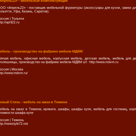
Апрель22» - мебельные комплектующие
ОО «Апрель22» - поставщик мебельной фурнитуры (аксессуары для кухни, замки дл
ольятти, Уфа, Казань, Саратов).
оссия
|
Тольяти
ttp://april22.ru
ебель - производство на фабрике мебели МДВМ
ягкая мебель, офисная мебель, корпусная мебель, детская мебель, мебель для д
толешницы, производство на фабрике мебели МДВМ url : http://www.mdvm.ru
оссия
|
Москва
ttp://www.mdvm.ru/
овый Стиль - мебель на заказ в Тюмени
ебель на заказ в Тюмени, кровати, шкафы, шкафы купе, мебель для гостиниц, кор
тоимости шкафа купе
оссия
|
Тюмень
ttp://newstyle72.net