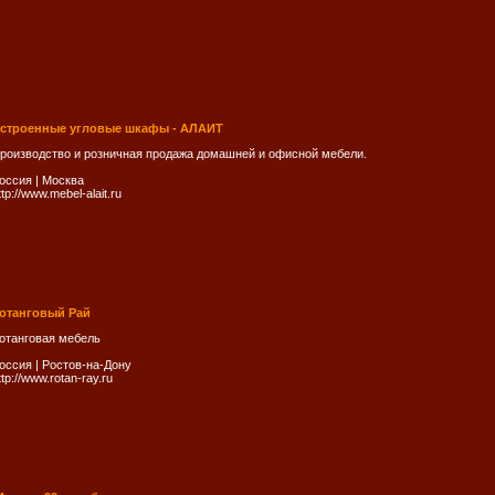
строенные угловые шкафы - АЛАИТ
роизводство и розничная продажа домашней и офисной мебели.
оссия
|
Москва
ttp://www.mebel-alait.ru
отанговый Рай
отанговая мебель
оссия
|
Ростов-на-Дону
ttp://www.rotan-ray.ru