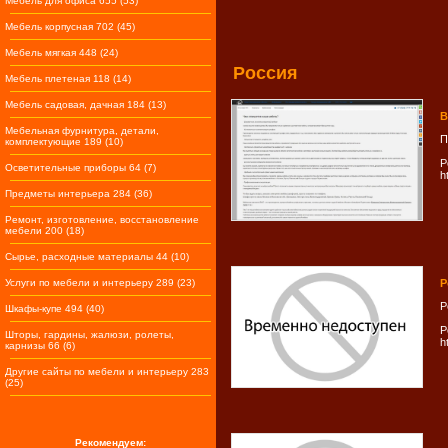
Мебель для офиса 655 (53)
Мебель корпусная 702 (45)
Мебель мягкая 448 (24)
Россия
Мебель плетеная 118 (14)
Мебель садовая, дачная 184 (13)
В
Мебельная фурнитура, детали,
П
комплектующие 189 (10)
Р
Осветительные приборы 64 (7)
h
Предметы интерьера 284 (36)
Ремонт, изготовление, восстановление
мебели 200 (18)
Сырье, расходные материалы 44 (10)
Услуги по мебели и интерьеру 289 (23)
Р
Р
Шкафы-купе 494 (40)
Р
Шторы, гардины, жалюзи, ролеты,
h
карнизы 66 (6)
Другие сайты по мебели и интерьеру 283
(25)
Рекомендуем: