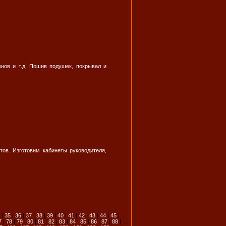
енов и т.д. Пошив подушек, покрывал и
ов. Изготовим кабинеты руководителя,
|
35
|
36
|
37
|
38
|
39
|
40
|
41
|
42
|
43
|
44
|
45
|
7
|
78
|
79
|
80
|
81
|
82
|
83
|
84
|
85
|
86
|
87
|
88
|