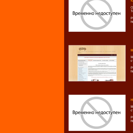
«
О
Т
Р
h
М
М
с
Р
h
Н
М
с
Р
h