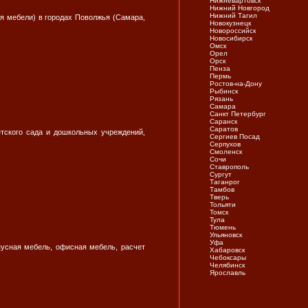
Нижневартовск
Нижний Новгород
Нижний Тагил
я мебели) в городах Поволжья (Самара,
Новокузнецк
Новороссийск
Новосибирск
Омск
Орел
Орск
Пенза
Пермь
Ростов-на-Дону
Рыбинск
Рязань
Самара
Санкт Петербург
Саранск
Саратов
етского сада и дошкольных учреждений,
Сергиев Посад
Серпухов
Смоленск
Сочи
Ставрополь
Сургут
Таганрог
Тамбов
Тверь
Тольяти
Томск
Тула
Тюмень
Ульяновск
Уфа
пусная мебель, офисная мебель, расчет
Хабаровск
Чебоксары
Челябинск
Ярослaвль