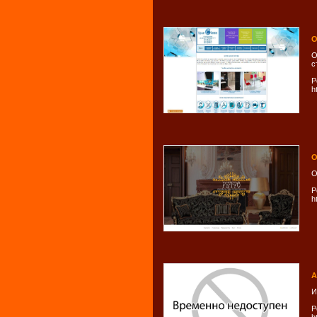
О
О
с
Р
h
О
О
Р
h
A
И
Р