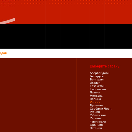
одам
Выберите страну:
Азербайджан
Беларусь
Болгария
Италия
Казахстан
Кыргызстан
Латвия
Молдова
Польша
Россия
Румыния
Сербия и Черн.
Турция
Узбекистан
Украина
Финляндия
Франция
Эстония