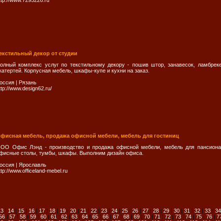
ttp://www.7295226.ru
екстильный декор от студии
олный комплекс услуг по текстильному декору - пошив штор, занавесок, ламбрек
катертей. Корпусная мебель, шкафы-купе и кухни на заказ.
оссия
|
Рязань
ttp://www.design62.ru/
фисная мебель, продажа офисной мебели, мебель для гостиниц
ОО Офис Лэнд - производство и продажа офисной мебели, мебель для пансионат
фисные столы, тумбы, шкафы. Выполним дизайн офиса.
оссия
|
Ярослaвль
ttp://www.officeland-mebel.ru
13
|
14
|
15
|
16
|
17
|
18
|
19
|
20
|
21
|
22
|
23
|
24
|
25
|
26
|
27
|
28
|
29
|
30
|
31
|
32
|
33
|
34
56
|
57
|
58
|
59
|
60
|
61
|
62
|
63
|
64
|
65
|
66
|
67
|
68
|
69
|
70
|
71
|
72
|
73
|
74
|
75
|
76
|
7