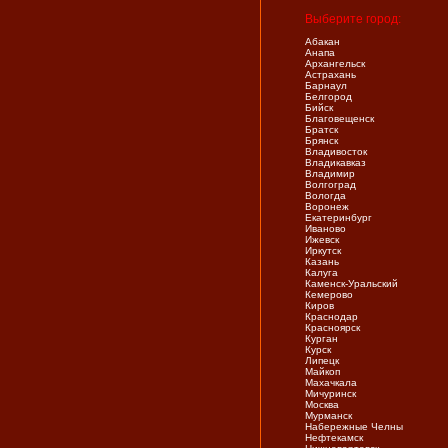
Выберите город:
Абакан
Анапа
Архангельск
Астрахань
Барнаул
Белгород
Бийск
Благовещенск
Братск
Брянск
Владивосток
Владикавказ
Владимир
Волгоград
Вологда
Воронеж
Екатеринбург
Иваново
Ижевск
Иркутск
Казань
Калуга
Каменск-Уральский
Кемерово
Киров
Краснодар
Красноярск
Курган
Курск
Липецк
Майкоп
Махачкала
Мичуринск
Москва
Мурманск
Набережные Челны
Нефтекамск