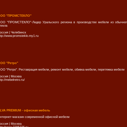
ОО "ПРОМСТЕКЛО"
ОО "ПРОМСТЕКЛО"-Лидер Уральского региона в производстве мебели из обычного
текла
оссия
|
Челябинск
ttp://www.promsteklo.my1.ru
ОО "Ретро"
ОО "Ретро". Реставрация мебели, ремонт мебели, обивка мебели, перетяжка мебели
оссия
|
Москва
ttp://mebelretro.ru/
LVA PREMIUM - офисная мебель
нтернет-магазин современной офисной мебели
оссия
|
Москва