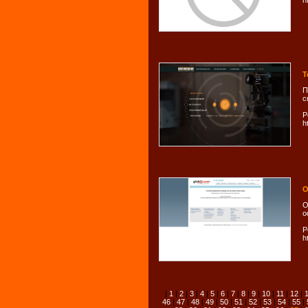
h
Т
П
с
Р
h
О
О
о
Р
h
|
1
|
2
|
3
|
4
|
5
|
6
|
7
|
8
|
9
|
10
|
11
|
12
|
46
|
47
|
48
|
49
|
50
|
51
|
52
|
53
|
54
|
55
|