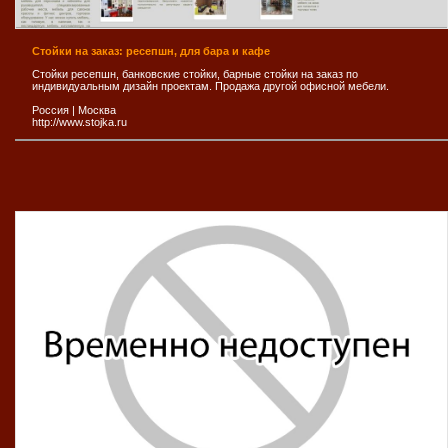
Стойки на заказ: ресепшн, для бара и кафе
Стойки ресепшн, банковские стойки, барные стойки на заказ по
индивидуальным дизайн проектам. Продажа другой офисной мебели.
Россия
|
Москва
http://www.stojka.ru