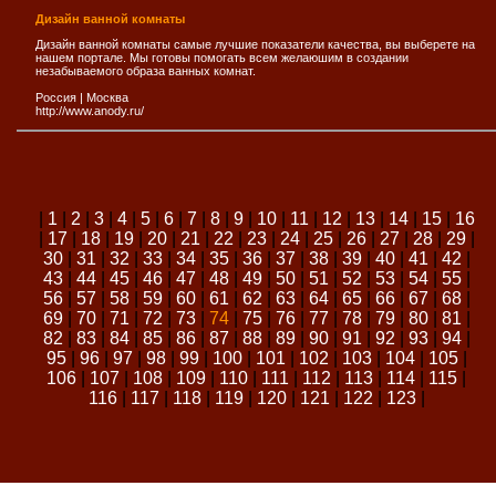
Дизайн ванной комнаты
Дизайн ванной комнаты самые лучшие показатели качества, вы выберете на
нашем портале. Мы готовы помогать всем желаюшим в создании
незабываемого образа ванных комнат.
Россия
|
Москва
http://www.anody.ru/
|
1
|
2
|
3
|
4
|
5
|
6
|
7
|
8
|
9
|
10
|
11
|
12
|
13
|
14
|
15
|
16
|
17
|
18
|
19
|
20
|
21
|
22
|
23
|
24
|
25
|
26
|
27
|
28
|
29
|
30
|
31
|
32
|
33
|
34
|
35
|
36
|
37
|
38
|
39
|
40
|
41
|
42
|
43
|
44
|
45
|
46
|
47
|
48
|
49
|
50
|
51
|
52
|
53
|
54
|
55
|
56
|
57
|
58
|
59
|
60
|
61
|
62
|
63
|
64
|
65
|
66
|
67
|
68
|
69
|
70
|
71
|
72
|
73
|
74
|
75
|
76
|
77
|
78
|
79
|
80
|
81
|
82
|
83
|
84
|
85
|
86
|
87
|
88
|
89
|
90
|
91
|
92
|
93
|
94
|
95
|
96
|
97
|
98
|
99
|
100
|
101
|
102
|
103
|
104
|
105
|
106
|
107
|
108
|
109
|
110
|
111
|
112
|
113
|
114
|
115
|
116
|
117
|
118
|
119
|
120
|
121
|
122
|
123
|