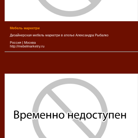
Мебель маркетри
Дизайнерская мебель маркетри в ателье Александра Рыбалко
Россия
|
Москва
http://mebelmarketry.ru