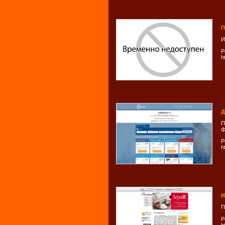
П
И
Р
h
Д
П
ф
Р
h
И
П
Р