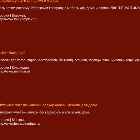
овары и услуги для дома и офиса
азместим рекламу. Изготовим корпусную мебель для дома и офиса. ЛДСП ПЛАСТИК 
оссия
|
Воронеж
ttp://www.kvvkomplekt.ru
ОО "Новинка"
ебель для кафе, баров, ресторанов, гостиниц, офисов, медицинских, учебных учрежде
оссия
|
Краснодар
ttp://www.novinca.ru
нтернет-магазин мягкой бескаркасной мебели для дома
нтернет-магазин мягкой бескаркасной мебели для дома
оссия
|
Москва
ttp://www.funnybeanbag.ru