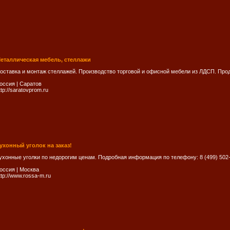
еталлическая мебель, стеллажи
оставка и монтаж стеллажей. Производство торговой и офисной мебели из ЛДСП. Про
оссия
|
Саратов
ttp://saratovprom.ru
ухонный уголок на заказ!
ухонные уголки по недорогим ценам. Подробная информация по телефону: 8 (499) 502
оссия
|
Москва
ttp://www.rossa-m.ru