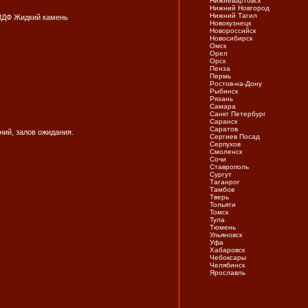
Нижневартовск
Нижний Новгород
Нижний Тагил
МДФ Жидкий камень
Новокузнецк
Новороссийск
Новосибирск
Омск
Орел
Орск
Пенза
Пермь
Ростов-на-Дону
Рыбинск
Рязань
Самара
Санкт Петербург
Саранск
Саратов
ний, залов ожидания.
Сергиев Посад
Серпухов
Смоленск
Сочи
Ставрополь
Сургут
Таганрог
Тамбов
Тверь
Тольяти
Томск
Тула
Тюмень
Ульяновск
Уфа
Хабаровск
Чебоксары
Челябинск
Ярослaвль