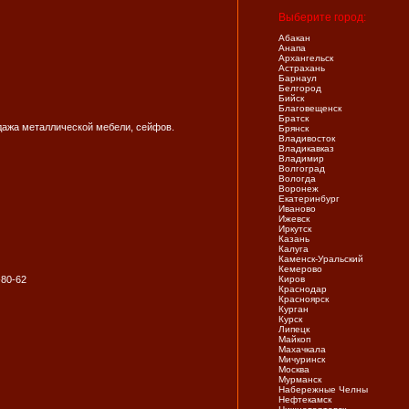
Выберите город:
Абакан
Анапа
Архангельск
Астрахань
Барнаул
Белгород
Бийск
Благовещенск
Братск
дажа металлической мебели, сейфов.
Брянск
Владивосток
Владикавказ
Владимир
Волгоград
Вологда
Воронеж
Екатеринбург
Иваново
Ижевск
Иркутск
Казань
Калуга
Каменск-Уральский
Кемерово
-80-62
Киров
Краснодар
Красноярск
Курган
Курск
Липецк
Майкоп
Махачкала
Мичуринск
Москва
Мурманск
Набережные Челны
Нефтекамск