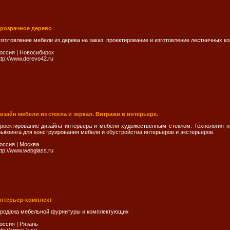
розрачное дерево
зготовление мебели из дерева на заказ, проектирование и изготовление лестничных ко
оссия
|
Новосибирск
ttp://www.derevo42.ru
изайн мебели из стекла и зеркал. Витражи в интерьере.
роектирование дизайна интерьера и мебели художественным стеклом. Технология пр
ьюзинга для конструирования мебели и обустройства интерьеров и экстерьеров.
оссия
|
Москва
ttp://www.webglass.ru
нтерьер-комплект
родажа мебельной фурнитуры и комплектующих
оссия
|
Рязань