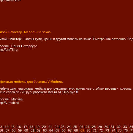
ttp://www.i-k.su
изайн-Мастер. Мебель на заказ.
изайн-Мастер! Шкафы-купе, кухни и другая мебель на заказ! Быстро! Качественно! Нед
оссия
|
Санкт Петербург
ttp://dm78.ru
фисная мебель для бизнеса V-Мебель
ебель для персонала, мебель для руководителя, приемные стойки- ресепшн, кресла, с
ена стола от 770 руб, рабочего места от 1165 руб.!!!
оссия
|
Москва
ttp://v-meb.ru
13
|
14
|
15
|
16
|
17
|
18
|
19
|
20
|
21
|
22
|
23
|
24
|
25
|
26
|
27
|
28
|
29
|
30
|
31
|
32
|
33
|
34
56
|
57
|
58
|
59
|
60
|
61
|
62
|
63
|
64
|
65
|
66
|
67
|
68
|
69
|
70
|
71
|
72
|
73
|
74
|
75
|
76
|
7