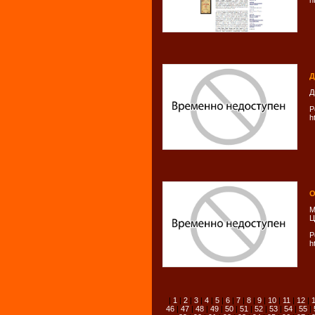
h
Д
Д
Р
h
О
М
Ц
Р
h
|
1
|
2
|
3
|
4
|
5
|
6
|
7
|
8
|
9
|
10
|
11
|
12
|
46
|
47
|
48
|
49
|
50
|
51
|
52
|
53
|
54
|
55
|