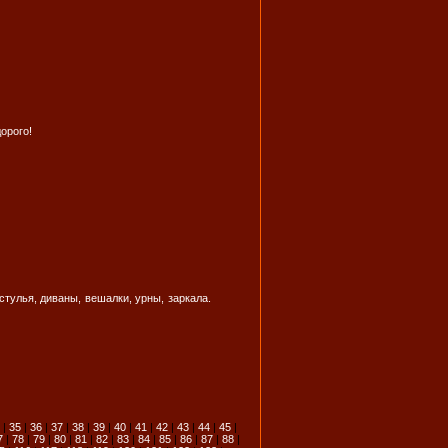
орого!
тулья, диваны, вешалки, урны, заркала.
|
35
|
36
|
37
|
38
|
39
|
40
|
41
|
42
|
43
|
44
|
45
|
7
|
78
|
79
|
80
|
81
|
82
|
83
|
84
|
85
|
86
|
87
|
88
|