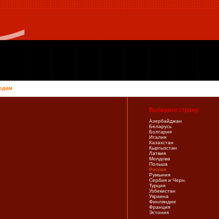
одам
Выберите страну:
Азербайджан
Беларусь
Болгария
Италия
Казахстан
Кыргызстан
Латвия
Молдова
Польша
Россия
Румыния
Сербия и Черн.
Турция
Узбекистан
Украина
Финляндия
Франция
Эстония