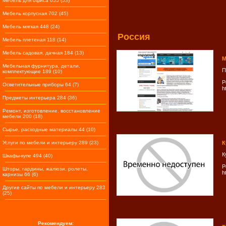
Мебель для офиса 655 (53)
Мебель корпусная 702 (45)
Мебель мягкая 448 (24)
Россия
Мебель плетеная 118 (14)
Мебель садовая, дачная 184 (13)
М
Мебельная фурнитура, детали,
П
комплектующие 189 (10)
Р
Осветительные приборы 64 (7)
h
Предметы интерьера 284 (36)
Ремонт, изготовление, восстановление
мебели 200 (18)
Сырье, расходные материалы 44 (10)
Услуги по мебели и интерьеру 289 (23)
К
К
Шкафы-купе 494 (40)
Р
Шторы, гардины, жалюзи, ролеты,
h
карнизы 66 (6)
Другие сайты по мебели и интерьеру 283
(25)
Рекомендуем: