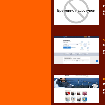
Т
Р
Р
h
О
М
Р
h
И
И
Р
h