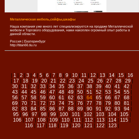
Металлическая мебель,сейфы,шкафы
Наша компания уже много лет специализируется на продаже Металлической
мебели и Торгового оборудования, нами накоплен огромный опыт работы в
данной области.
Россия
|
Екатеринбург
http://titan66.tiu.ru
|
1
|
2
|
3
|
4
|
5
|
6
|
7
|
8
|
9
|
10
|
11
|
12
|
13
|
14
|
15
|
16
|
17
|
18
|
19
|
20
|
21
|
22
|
23
|
24
|
25
|
26
|
27
|
28
|
29
|
30
|
31
|
32
|
33
|
34
|
35
|
36
|
37
|
38
|
39
|
40
|
41
|
42
|
43
|
44
|
45
|
46
|
47
|
48
|
49
|
50
|
51
|
52
|
53
|
54
|
55
|
56
|
57
|
58
|
59
|
60
|
61
|
62
|
63
|
64
|
65
|
66
|
67
|
68
|
69
|
70
|
71
|
72
|
73
|
74
|
75
|
76
|
77
|
78
|
79
|
80
|
81
|
82
|
83
|
84
|
85
|
86
|
87
|
88
|
89
|
90
|
91
|
92
|
93
|
94
|
95
|
96
|
97
|
98
|
99
|
100
|
101
|
102
|
103
|
104
|
105
|
106
|
107
|
108
|
109
|
110
|
111
|
112
|
113
|
114
|
115
|
116
|
117
|
118
|
119
|
120
|
121
|
122
|
123
|