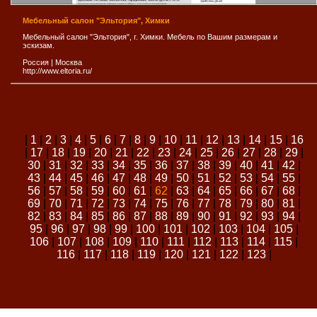
Мебельный салон "Эльтория", Химки
Мебельный салон "Эльтория", г. Химки. Мебель по Вашим размерам и
эскизам.
Россия
|
Москва
http://www.eltoria.ru/
|
1
|
2
|
3
|
4
|
5
|
6
|
7
|
8
|
9
|
10
|
11
|
12
|
13
|
14
|
15
|
16
|
17
|
18
|
19
|
20
|
21
|
22
|
23
|
24
|
25
|
26
|
27
|
28
|
29
|
30
|
31
|
32
|
33
|
34
|
35
|
36
|
37
|
38
|
39
|
40
|
41
|
42
|
43
|
44
|
45
|
46
|
47
|
48
|
49
|
50
|
51
|
52
|
53
|
54
|
55
|
56
|
57
|
58
|
59
|
60
|
61
|
62
|
63
|
64
|
65
|
66
|
67
|
68
|
69
|
70
|
71
|
72
|
73
|
74
|
75
|
76
|
77
|
78
|
79
|
80
|
81
|
82
|
83
|
84
|
85
|
86
|
87
|
88
|
89
|
90
|
91
|
92
|
93
|
94
|
95
|
96
|
97
|
98
|
99
|
100
|
101
|
102
|
103
|
104
|
105
|
106
|
107
|
108
|
109
|
110
|
111
|
112
|
113
|
114
|
115
|
116
|
117
|
118
|
119
|
120
|
121
|
122
|
123
|