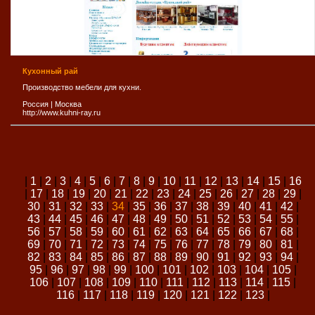
Кухонный рай
Производство мебели для кухни.
Россия
|
Москва
http://www.kuhni-ray.ru
|
1
|
2
|
3
|
4
|
5
|
6
|
7
|
8
|
9
|
10
|
11
|
12
|
13
|
14
|
15
|
16
|
17
|
18
|
19
|
20
|
21
|
22
|
23
|
24
|
25
|
26
|
27
|
28
|
29
|
30
|
31
|
32
|
33
|
34
|
35
|
36
|
37
|
38
|
39
|
40
|
41
|
42
|
43
|
44
|
45
|
46
|
47
|
48
|
49
|
50
|
51
|
52
|
53
|
54
|
55
|
56
|
57
|
58
|
59
|
60
|
61
|
62
|
63
|
64
|
65
|
66
|
67
|
68
|
69
|
70
|
71
|
72
|
73
|
74
|
75
|
76
|
77
|
78
|
79
|
80
|
81
|
82
|
83
|
84
|
85
|
86
|
87
|
88
|
89
|
90
|
91
|
92
|
93
|
94
|
95
|
96
|
97
|
98
|
99
|
100
|
101
|
102
|
103
|
104
|
105
|
106
|
107
|
108
|
109
|
110
|
111
|
112
|
113
|
114
|
115
|
116
|
117
|
118
|
119
|
120
|
121
|
122
|
123
|