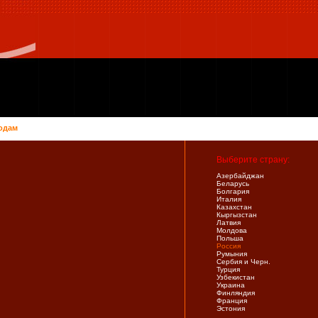
одам
Выберите страну:
Азербайджан
Беларусь
Болгария
Италия
Казахстан
Кыргызстан
Латвия
Молдова
Польша
Россия
Румыния
Сербия и Черн.
Турция
Узбекистан
Украина
Финляндия
Франция
Эстония