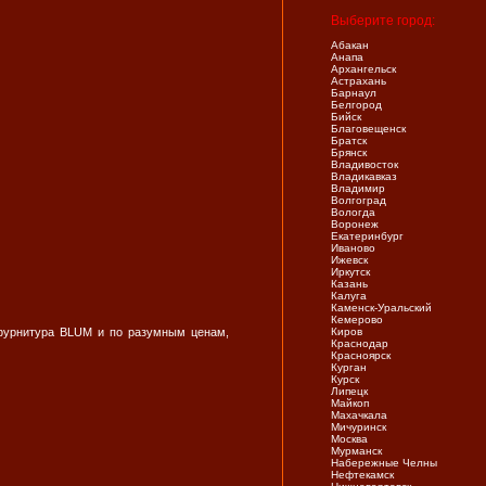
Выберите город:
Абакан
Анапа
Архангельск
Астрахань
Барнаул
Белгород
Бийск
Благовещенск
Братск
Брянск
Владивосток
Владикавказ
Владимир
Волгоград
Вологда
Воронеж
Екатеринбург
Иваново
Ижевск
Иркутск
Казань
Калуга
Каменск-Уральский
Кемерово
фурнитура BLUM и по разумным ценам,
Киров
Краснодар
Красноярск
Курган
Курск
Липецк
Майкоп
Махачкала
Мичуринск
Москва
Мурманск
Набережные Челны
Нефтекамск