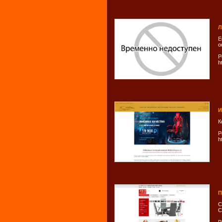
Л
Е
о
Р
h
И
К
Р
h
П
С
С