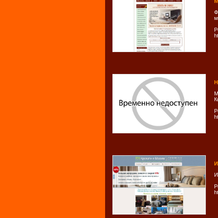
М
Ф
м
Р
h
Н
М
К
Р
h
И
И
Р
h