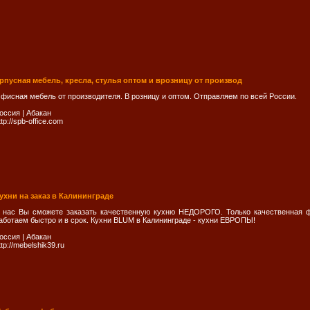
рпусная мебель, кресла, стулья оптом и врозницу от производ
фисная мебель от производителя. В розницу и оптом. Отправляем по всей России.
оссия
|
Абакан
ttp://spb-office.com
ухни на заказ в Калининграде
 нас Вы сможете заказать качественную кухню НЕДОРОГО. Только качественная 
аботаем быстро и в срок. Кухни BLUM в Калининграде - кухни ЕВРОПЫ!
оссия
|
Абакан
ttp://mebelshik39.ru