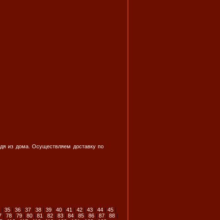
дя из дома. Осуществляем доставку по
|
35
|
36
|
37
|
38
|
39
|
40
|
41
|
42
|
43
|
44
|
45
|
7
|
78
|
79
|
80
|
81
|
82
|
83
|
84
|
85
|
86
|
87
|
88
|