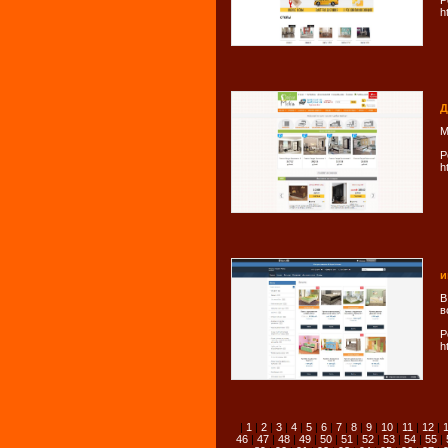
Р
h
Д
М
Р
h
и
В
в
Р
h
|
1
|
2
|
3
|
4
|
5
|
6
|
7
|
8
|
9
|
10
|
11
|
12
|
46
|
47
|
48
|
49
|
50
|
51
|
52
|
53
|
54
|
55
|