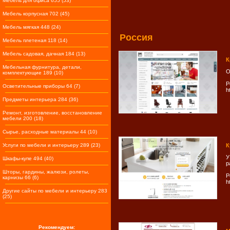
Мебель для офиса 655 (53)
Мебель корпусная 702 (45)
Мебель мягкая 448 (24)
Россия
Мебель плетеная 118 (14)
Мебель садовая, дачная 184 (13)
К
Мебельная фурнитура, детали,
О
комплектующие 189 (10)
Р
Осветительные приборы 64 (7)
h
Предметы интерьера 284 (36)
Ремонт, изготовление, восстановление
мебели 200 (18)
Сырье, расходные материалы 44 (10)
Услуги по мебели и интерьеру 289 (23)
К
У
Шкафы-купе 494 (40)
р
Шторы, гардины, жалюзи, ролеты,
Р
карнизы 66 (6)
h
Другие сайты по мебели и интерьеру 283
(25)
Рекомендуем: