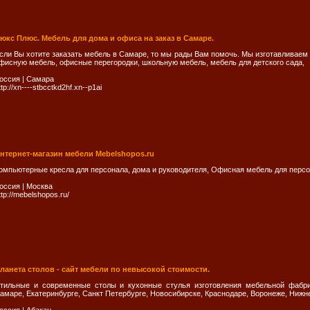
юкс Плюс. Мебель для дома и офиса на заказ в Самаре.
сли Вы хотите заказать мебель в Самаре, то мы рады Вам помочь. Мы изготавливаем к
фисную мебель, офисные перегородки, школьную мебель, мебель для детского сада,
оссия
|
Самара
ttp://xn----stbcctkd2hf.xn--p1ai
нтернет-магазин мебели Mebelshopos.ru
омпьютерные кресла для персонала, дома и руководителя, Офисная мебель для перс
оссия
|
Москва
ttp://mebelshopos.ru/
ланета столов - сайт мебели по невысокой стоимости.
тильные и современные столы и кухонные стулья изготовления мебельной фабри
амаре, Екатеринбурге, Санкт Петербурге, Новосибирске, Краснодаре, Воронеже, Ниж