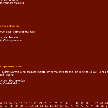
оссия
|
Абакан
ttp://planeta-stolov.ru
обрая Мебель
ебельный интернет-магазин
оссия
|
Москва
ttp://dobraya-mebel.ru
нтернет-магазин
 нашем магазине вы можете купить качественную мебель по низким ценам не выхо
сей России.
оссия
|
Екатеринбург
ttp://mebel-e96.ru
13
|
14
|
15
|
16
|
17
|
18
|
19
|
20
|
21
|
22
|
23
|
24
|
25
|
26
|
27
|
28
|
29
|
30
|
31
|
32
|
33
|
34
56
|
57
|
58
|
59
|
60
|
61
|
62
|
63
|
64
|
65
|
66
|
67
|
68
|
69
|
70
|
71
|
72
|
73
|
74
|
75
|
76
|
7