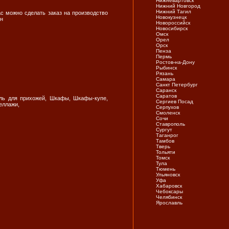
Нижневартовск
Нижний Новгород
Нижний Тагил
с можно сделать заказ на производство
Новокузнецк
бн
Новороссийск
Новосибирск
Омск
Орел
Орск
Пенза
Пермь
Ростов-на-Дону
Рыбинск
Рязань
Самара
Санкт Петербург
Саранск
Саратов
ель для прихожей, Шкафы, Шкафы-купе,
Сергиев Посад
еллажи,
Серпухов
Смоленск
Сочи
Ставрополь
Сургут
Таганрог
Тамбов
Тверь
Тольяти
Томск
Тула
Тюмень
Ульяновск
Уфа
Хабаровск
Чебоксары
Челябинск
Ярослaвль