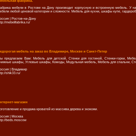
ебельная фабрика.
абрика мебели в Ростове на Дону производит корпусную и встроенную мебель. У на
ебели любой ценовой категории и сложности. Мебель для кухни, шкафы купе, гардеро
оссия
|
Ростов-на-Дону
ttp://mebelifabrika.ru/
едорогая мебель на заказ во Владимире, Москве и Санкт-Петер
ы предлагаем Вам: Мебель для детской, Стенки для гостиной, Стенки-горки, Меб
нижные шкафы, Угловые шкафы, Комоды, Модульная мебель, Мебель для спальни, Ст
оссия
|
Владимир
ttp://shik33.ru/
нтернет-магазин
зготовление и продажа кроватей из массива дерева и экокожи.
оссия
|
Москва
ttp://beds.moscow