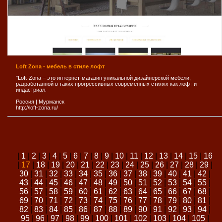
Loft Zona - мебель в стиле лофт
"Loft-Zona – это интернет-магазин уникальной дизайнерской мебели,
разработанной в таких прогрессивных современных стилях как лофт и
индастриал.
Россия
|
Мурманск
http://loft-zona.ru/
|
1
|
2
|
3
|
4
|
5
|
6
|
7
|
8
|
9
|
10
|
11
|
12
|
13
|
14
|
15
|
16
|
17
|
18
|
19
|
20
|
21
|
22
|
23
|
24
|
25
|
26
|
27
|
28
|
29
|
30
|
31
|
32
|
33
|
34
|
35
|
36
|
37
|
38
|
39
|
40
|
41
|
42
|
43
|
44
|
45
|
46
|
47
|
48
|
49
|
50
|
51
|
52
|
53
|
54
|
55
|
56
|
57
|
58
|
59
|
60
|
61
|
62
|
63
|
64
|
65
|
66
|
67
|
68
|
69
|
70
|
71
|
72
|
73
|
74
|
75
|
76
|
77
|
78
|
79
|
80
|
81
|
82
|
83
|
84
|
85
|
86
|
87
|
88
|
89
|
90
|
91
|
92
|
93
|
94
|
95
|
96
|
97
|
98
|
99
|
100
|
101
|
102
|
103
|
104
|
105
|