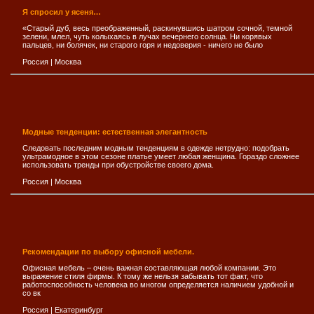
Я спросил у ясеня…
«Старый дуб, весь преображенный, раскинувшись шатром сочной, темной
зелени, млел, чуть колыхаясь в лучах вечернего солнца. Ни корявых
пальцев, ни болячек, ни старого горя и недоверия - ничего не было
Россия
|
Москва
Модные тенденции: естественная элегантность
Следовать последним модным тенденциям в одежде нетрудно: подобрать
ультрамодное в этом сезоне платье умеет любая женщина. Гораздо сложнее
использовать тренды при обустройстве своего дома.
Россия
|
Москва
Рекомендации по выбору офисной мебели.
Офисная мебель – очень важная составляющая любой компании. Это
выражение стиля фирмы. К тому же нельзя забывать тот факт, что
работоспособность человека во многом определяется наличием удобной и
со вк
Россия
|
Екатеринбург