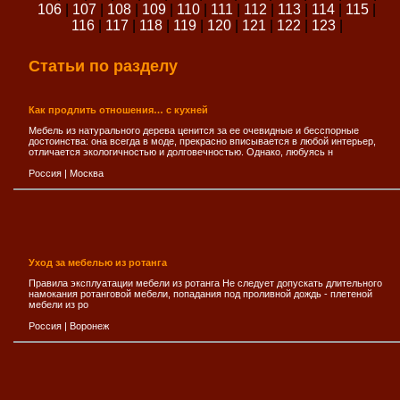
106
|
107
|
108
|
109
|
110
|
111
|
112
|
113
|
114
|
115
|
116
|
117
|
118
|
119
|
120
|
121
|
122
|
123
|
Статьи по разделу
Как продлить отношения… с кухней
Мебель из натурального дерева ценится за ее очевидные и бесспорные
достоинства: она всегда в моде, прекрасно вписывается в любой интерьер,
отличается экологичностью и долговечностью. Однако, любуясь н
Россия
|
Москва
Уход за мебелью из ротанга
Правила эксплуатации мебели из ротанга Не следует допускать длительного
намокания ротанговой мебели, попадания под проливной дождь - плетеной
мебели из ро
Россия
|
Воронеж