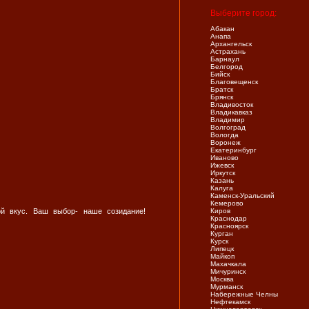
Выберите город:
Абакан
Анапа
Архангельск
Астрахань
Барнаул
Белгород
Бийск
Благовещенск
Братск
Брянск
Владивосток
Владикавказ
Владимир
Волгоград
Вологда
Воронеж
Екатеринбург
Иваново
Ижевск
Иркутск
Казань
Калуга
Каменск-Уральский
Кемерово
й вкус. Ваш выбор- наше созидание!
Киров
Краснодар
Красноярск
Курган
Курск
Липецк
Майкоп
Махачкала
Мичуринск
Москва
Мурманск
Набережные Челны
Нефтекамск