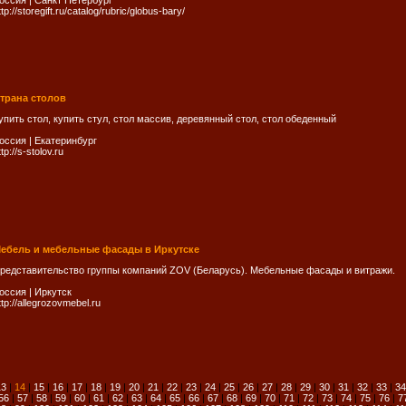
оссия
|
Санкт Петербург
ttp://storegift.ru/catalog/rubric/globus-bary/
трана столов
упить стол, купить стул, стол массив, деревянный стол, стол обеденный
оссия
|
Екатеринбург
ttp://s-stolov.ru
ебель и мебельные фасады в Иркутске
редставительство группы компаний ZOV (Беларусь). Мебельные фасады и витражи.
оссия
|
Иркутск
ttp://allegrozovmebel.ru
13
|
14
|
15
|
16
|
17
|
18
|
19
|
20
|
21
|
22
|
23
|
24
|
25
|
26
|
27
|
28
|
29
|
30
|
31
|
32
|
33
|
34
56
|
57
|
58
|
59
|
60
|
61
|
62
|
63
|
64
|
65
|
66
|
67
|
68
|
69
|
70
|
71
|
72
|
73
|
74
|
75
|
76
|
7