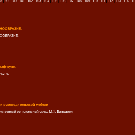
98
|
99
|
100
|
101
|
102
|
103
|
104
|
105
|
106
|
107
|
108
|
109
|
110
|
111
|
112
|
113
|
114
|
11
ЗНООБРАЗИЕ.
ООБРАЗИЕ.
каф-купе.
-купе.
 и руководительской мебели
нственный региональный склад М.Ф. Багратион