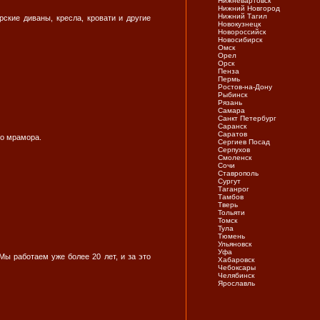
Нижневартовск
Нижний Новгород
Нижний Тагил
рские диваны, кресла, кровати и другие
Новокузнецк
Новороссийск
Новосибирск
Омск
Орел
Орск
Пенза
Пермь
Ростов-на-Дону
Рыбинск
Рязань
Самара
Санкт Петербург
Саранск
Саратов
го мрамора.
Сергиев Посад
Серпухов
Смоленск
Сочи
Ставрополь
Сургут
Таганрог
Тамбов
Тверь
Тольяти
Томск
Тула
Тюмень
Ульяновск
Уфа
Мы работаем уже более 20 лет, и за это
Хабаровск
Чебоксары
Челябинск
Ярослaвль