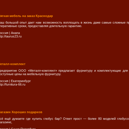
ягкая мебель на заказ Краснодар
аш большой опыт дает нам возможность воплощать в жизнь даже самые сложные п
перативные сроки, предоставляя длительную гарантию.
оссия
|
Анапа
ttp://taurus23.ru
еталл-комплект
редприятие ООО «Металл-комплект» предлагает фурнитуру и комплектующие для 
оступные цены на мебельную фурнитуру.
оссия
|
Екатеринбург
ttp://furnitura-66.ru
агазин Хороших подарков
сё ещё думаете где купить глобус бар? Ответ прост — более 80 моделей глобус
агазине,