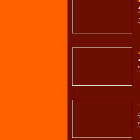
И
И
о
Р
ht
О
И
Р
h
С
Ш
в
Р
h