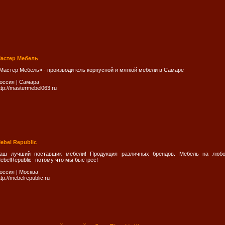
астер Мебель
Мастер Мебель» - производитель корпусной и мягкой мебели в Самаре
оссия
|
Самара
ttp://mastermebel063.ru
ebel Republic
аш лучший поставщик мебели! Продукция различных брендов. Мебель на любо
ebelRepublic- потому что мы быстрее!
оссия
|
Москва
ttp://mebelrepublic.ru