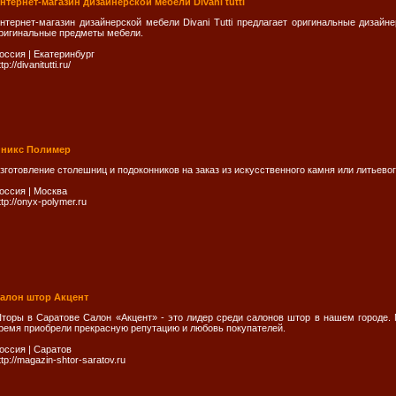
нтернет-магазин дизайнерской мебели Divani tutti
нтернет-магазин дизайнерской мебели Divani Tutti предлагает оригинальные дизайне
ригинальные предметы мебели.
оссия
|
Екатеринбург
tp://divanitutti.ru/
никс Полимер
зготовление столешниц и подоконников на заказ из искусственного камня или литьево
оссия
|
Москва
ttp://onyx-polymer.ru
алон штор Акцент
торы в Саратове Салон «Акцент» - это лидер среди салонов штор в нашем городе. 
ремя приобрели прекрасную репутацию и любовь покупателей.
оссия
|
Саратов
ttp://magazin-shtor-saratov.ru