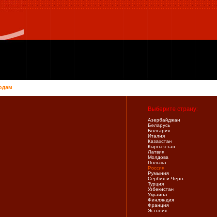
одам
Выберите страну:
Азербайджан
Беларусь
Болгария
Италия
Казахстан
Кыргызстан
Латвия
Молдова
Польша
Россия
Румыния
Сербия и Черн.
Турция
Узбекистан
Украина
Финляндия
Франция
Эстония