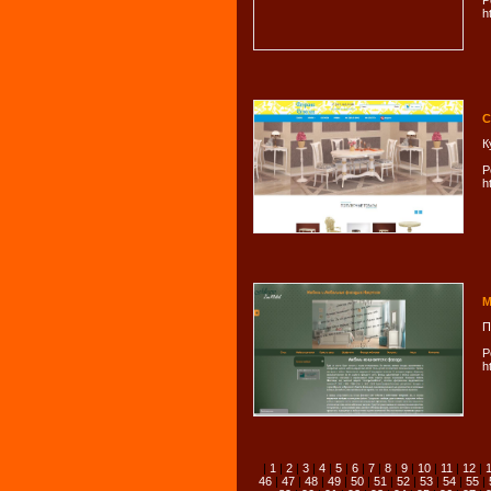
Р
h
С
К
Р
h
М
П
Р
h
|
1
|
2
|
3
|
4
|
5
|
6
|
7
|
8
|
9
|
10
|
11
|
12
|
46
|
47
|
48
|
49
|
50
|
51
|
52
|
53
|
54
|
55
|