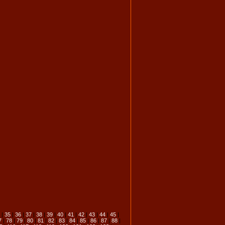
|
35
|
36
|
37
|
38
|
39
|
40
|
41
|
42
|
43
|
44
|
45
|
7
|
78
|
79
|
80
|
81
|
82
|
83
|
84
|
85
|
86
|
87
|
88
|