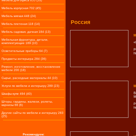
Мебель для офиса 655 (53)
Мебель корпусная 702 (45)
Мебель мягкая 448 (24)
Россия
Мебель плетеная 118 (14)
Мебель садовая, дачная 184 (13)
М
Мебельная фурнитура, детали,
«
комплектующие 189 (10)
Р
Осветительные приборы 64 (7)
h
Предметы интерьера 284 (36)
Ремонт, изготовление, восстановление
мебели 200 (18)
Сырье, расходные материалы 44 (10)
Услуги по мебели и интерьеру 289 (23)
M
В
Шкафы-купе 494 (40)
M
Шторы, гардины, жалюзи, ролеты,
Р
карнизы 66 (6)
h
Другие сайты по мебели и интерьеру 283
(25)
Рекомендуем: