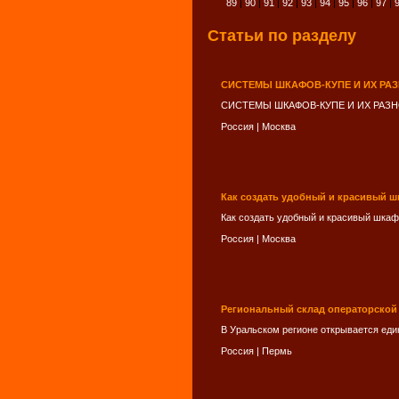
89
|
90
|
91
|
92
|
93
|
94
|
95
|
96
|
97
|
Статьи по разделу
СИСТЕМЫ ШКАФОВ-КУПЕ И ИХ РА
СИСТЕМЫ ШКАФОВ-КУПЕ И ИХ РАЗН
Россия
|
Москва
Как создать удобный и красивый ш
Как создать удобный и красивый шкаф
Россия
|
Москва
Региональный склад операторской
В Уральском регионе открывается еди
Россия
|
Пермь