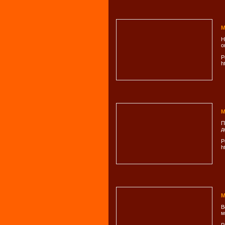
М
Н
о
Р
h
М
П
д
Р
h
М
В
м