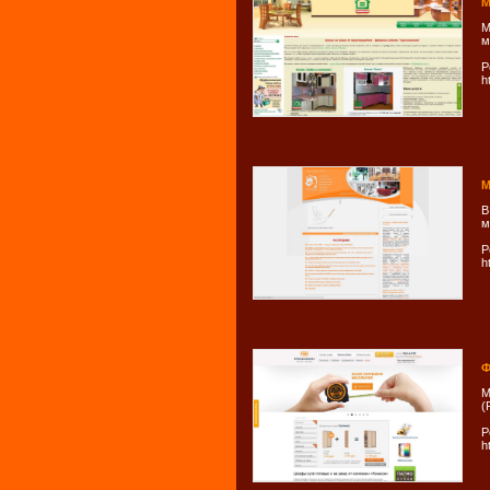
М
М
м
Р
h
М
В
м
Р
h
Ф
М
(
Р
h