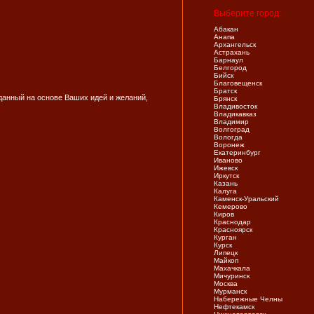
Выберите город:
Абакан
Анапа
Архангельск
Астрахань
Барнаул
Белгород
Бийск
Благовещенск
Братск
данный на основе Ваших идей и желаний,
Брянск
Владивосток
Владикавказ
Владимир
Волгоград
Вологда
Воронеж
Екатеринбург
Иваново
Ижевск
Иркутск
Казань
Калуга
Каменск-Уральский
Кемерово
Киров
Краснодар
Красноярск
Курган
Курск
Липецк
Майкоп
Махачкала
Мичуринск
Москва
Мурманск
Набережные Челны
Нефтекамск