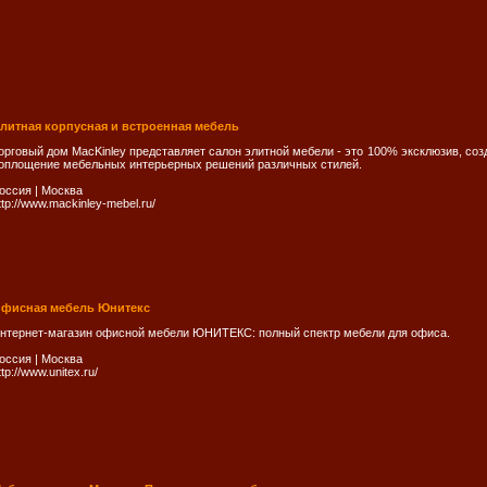
литная корпусная и встроенная мебель
орговый дом MacKinley представляет салон элитной мебели - это 100% эксклюзив, соз
оплощение мебельных интерьерных решений различных стилей.
оссия
|
Москва
ttp://www.mackinley-mebel.ru/
фисная мебель Юнитекс
нтернет-магазин офисной мебели ЮНИТЕКС: полный спектр мебели для офиса.
оссия
|
Москва
ttp://www.unitex.ru/