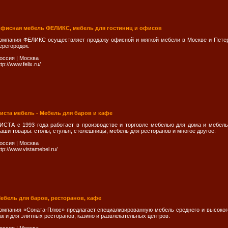
фисная мебель ФЕЛИКС, мебель для гостиниц и офисов
омпания ФЕЛИКС осуществляет продажу офисной и мягкой мебели в Москве и Петер
ерегородок.
оссия
|
Москва
ttp://www.felix.ru/
иста мебель - Мебель для баров и кафе
ИСТА с 1993 года работает в производстве и торговле мебелью для дома и мебелью
аши товары: столы, стулья, столешницы, мебель для ресторанов и многое другое.
оссия
|
Москва
ttp://www.vistamebel.ru/
ебель для баров, ресторанов, кафе
омпания «Соната-Плюс» предлагает специализированную мебель среднего и высокого к
ак и для элитных ресторанов, казино и развлекательных центров.