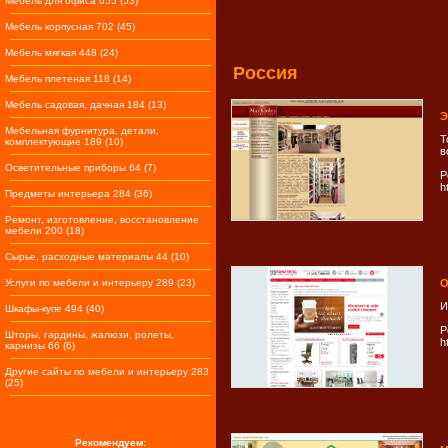
Мебель для офиса 655 (53)
Мебель корпусная 702 (45)
Мебель мягкая 448 (24)
Россия
Мебель плетеная 118 (14)
Мебель садовая, дачная 184 (13)
Э
Мебельная фурнитура, детали,
Т
комплектующие 189 (10)
в
Осветительные приборы 64 (7)
Р
h
Предметы интерьера 284 (36)
Ремонт, изготовление, восстановление
мебели 200 (18)
Сырье, расходные материалы 44 (10)
Услуги по мебели и интерьеру 289 (23)
О
И
Шкафы-купе 494 (40)
Р
Шторы, гардины, жалюзи, ролеты,
h
карнизы 66 (6)
Другие сайты по мебели и интерьеру 283
(25)
Рекомендуем: