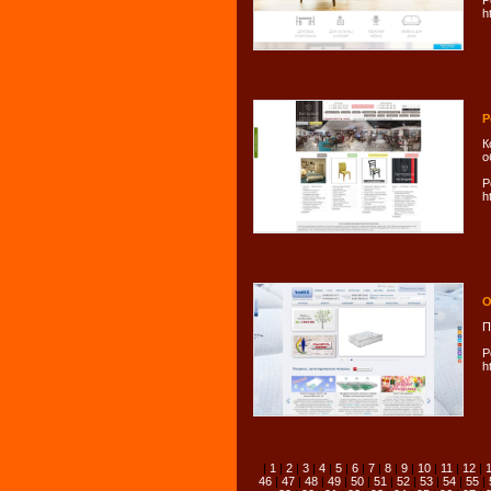
Р
h
Р
К
о
Р
h
О
П
Р
h
|
1
|
2
|
3
|
4
|
5
|
6
|
7
|
8
|
9
|
10
|
11
|
12
|
46
|
47
|
48
|
49
|
50
|
51
|
52
|
53
|
54
|
55
|