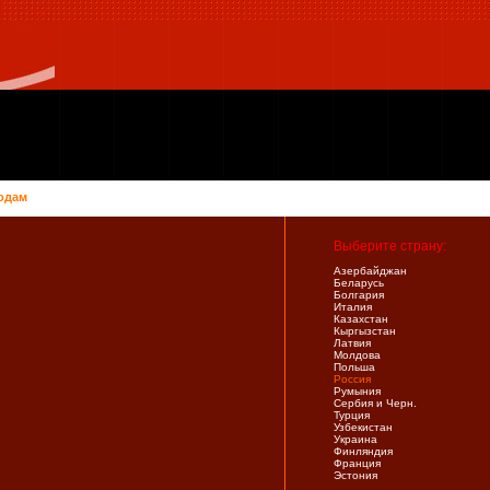
одам
Выберите страну:
Азербайджан
Беларусь
Болгария
Италия
Казахстан
Кыргызстан
Латвия
Молдова
Польша
Россия
Румыния
Сербия и Черн.
Турция
Узбекистан
Украина
Финляндия
Франция
Эстония