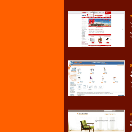
О
К
п
Р
h
В
В
Н
Р
h
М
К
т