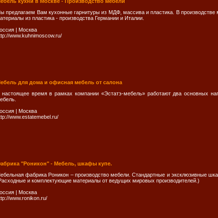
ебель кухни в Москве - Производство мебели
ы предлагаем Вам кухонные гарнитуры из МДФ, массива и пластика. В производстве
атериалы из пластика - производства Германии и Италии.
оссия
|
Москва
ttp://www.kuhnimoscow.ru/
ебель для дома и офисная мебель от салона
 настоящее время в рамках компании «Эстатэ-мебель» работают два основных на
ебель.
оссия
|
Москва
ttp://www.estatemebel.ru/
абрика "Роникон" - Мебель, шкафы купе.
ебельная фабрика Роникон – производство мебели. Стандартные и эксклюзивные шка
Расходные и комплектующие материалы от ведущих мировых производителей.)
оссия
|
Москва
ttp://www.ronikon.ru/