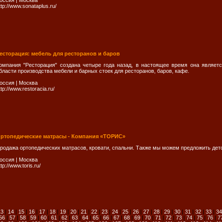
оссия
|
Москва
ttp://www.sonataplus.ru/
есторация: мебель для ресторанов и баров
омпания "Ресторация" создана четыре года назад, в настоящее время она являет
бласти производства мебели и барных стоек для ресторанов, баров, кафе.
оссия
|
Москва
ttp://www.restoracia.ru/
ртопедические матрасы - Компания «ТОРИС»
родажа ортопедических матрасов, кровати, спальни. Также мы можем предложить детс
оссия
|
Москва
ttp://www.toris.ru/
13
|
14
|
15
|
16
|
17
|
18
|
19
|
20
|
21
|
22
|
23
|
24
|
25
|
26
|
27
|
28
|
29
|
30
|
31
|
32
|
33
|
34
56
|
57
|
58
|
59
|
60
|
61
|
62
|
63
|
64
|
65
|
66
|
67
|
68
|
69
|
70
|
71
|
72
|
73
|
74
|
75
|
76
|
7