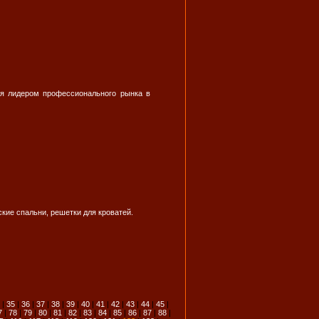
ся лидером профессионального рынка в
кие спальни, решетки для кроватей.
|
35
|
36
|
37
|
38
|
39
|
40
|
41
|
42
|
43
|
44
|
45
|
7
|
78
|
79
|
80
|
81
|
82
|
83
|
84
|
85
|
86
|
87
|
88
|