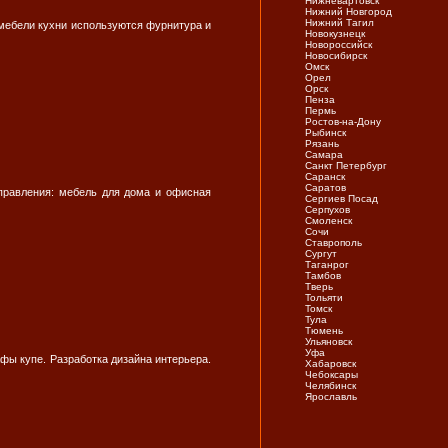
Нижневартовск
Нижний Новгород
Нижний Тагил
 мебели кухни используются фурнитура и
Новокузнецк
Новороссийск
Новосибирск
Омск
Орел
Орск
Пенза
Пермь
Ростов-на-Дону
Рыбинск
Рязань
Самара
Санкт Петербург
Саранск
Саратов
правления: мебель для дома и офисная
Сергиев Посад
Серпухов
Смоленск
Сочи
Ставрополь
Сургут
Таганрог
Тамбов
Тверь
Тольяти
Томск
Тула
Тюмень
Ульяновск
Уфа
фы купе. Разработка дизайна интерьера.
Хабаровск
Чебоксары
Челябинск
Ярослaвль