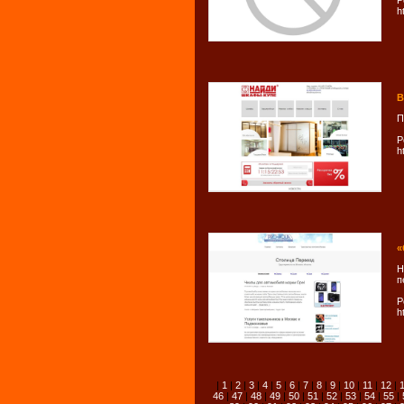
Р
h
В
П
Р
h
«
Н
п
Р
h
|
1
|
2
|
3
|
4
|
5
|
6
|
7
|
8
|
9
|
10
|
11
|
12
|
46
|
47
|
48
|
49
|
50
|
51
|
52
|
53
|
54
|
55
|