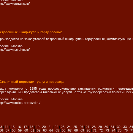
оссия
|
Москва
ttp://www.curtains.ru/
строенные шкаф-купе и гардеробные
роизводство на заказ угловой встроенный шкаф-купе и гардеробные, комплектующие
оссия
|
Москва
ttp://www.naydi-m.ru/
Столичный переезд» - услуги переезда
аша компания с 1995 года профессионально занимается офисными переездам
ереездами , мы предлагаем такелажные услуги , а так же грузоперевозки по всей Росс
оссия
|
Москва
ttp://www.stolica-pereezd.ru/
13
|
14
|
15
|
16
|
17
|
18
|
19
|
20
|
21
|
22
|
23
|
24
|
25
|
26
|
27
|
28
|
29
|
30
|
31
|
32
|
33
|
34
56
|
57
|
58
|
59
|
60
|
61
|
62
|
63
|
64
|
65
|
66
|
67
|
68
|
69
|
70
|
71
|
72
|
73
|
74
|
75
|
76
|
7