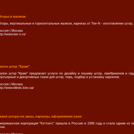
торы и жалюзи
торы, вертикальные и горизонтальные жалюзи, карнизы от Tee-N - изготовление штор,
оссия
|
Москва
ttp://www.tee-n.ru/
алон штор "Крам"
алон штор "Крам" предлагает услуги по дизайну и пошиву штор, ламбрекенов и га
ортьерные и декортивные ткани для штор, тюрь, подбор и установку карнизов.
оссия
|
Москва
ttp://www.blinds.kiev.ua/
кани шторы на заказ, карнизы, оформление окон
мериканская корпорация "Кэттон'с" пришла в Россию в 1995 году и стала одним из
кна.