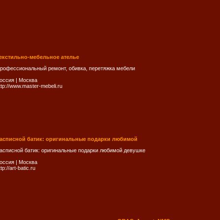
екстильно-мебельное ателье
рофессиональный ремонт, обивка, перетяжка мебели
оссия
|
Москва
ttp://www.master-mebeli.ru
асписной батик: оригинальные подарки любимой
асписной батик: оригинальные подарки любимой девушке
оссия
|
Москва
ttp://art-batic.ru