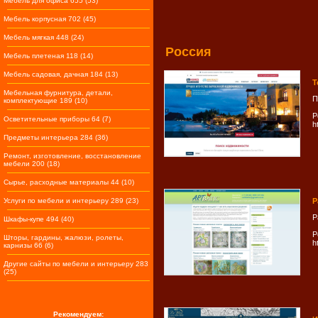
Мебель для офиса 655 (53)
Мебель корпусная 702 (45)
Мебель мягкая 448 (24)
Россия
Мебель плетеная 118 (14)
Мебель садовая, дачная 184 (13)
Т
Мебельная фурнитура, детали,
П
комплектующие 189 (10)
Р
Осветительные приборы 64 (7)
h
Предметы интерьера 284 (36)
Ремонт, изготовление, восстановление
мебели 200 (18)
Сырье, расходные материалы 44 (10)
Услуги по мебели и интерьеру 289 (23)
Р
Р
Шкафы-купе 494 (40)
Р
Шторы, гардины, жалюзи, ролеты,
h
карнизы 66 (6)
Другие сайты по мебели и интерьеру 283
(25)
Рекомендуем: