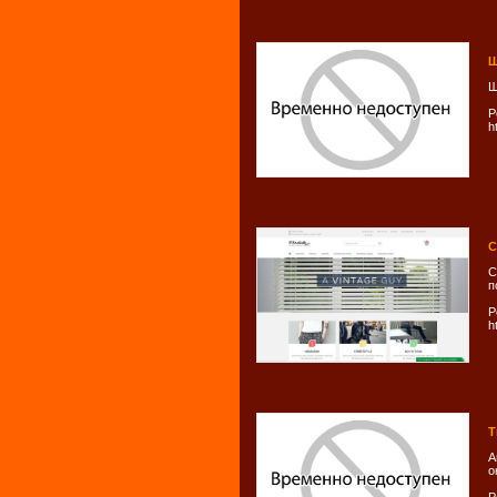
Ш
Ш
Р
h
С
С
п
Р
h
Т
А
о