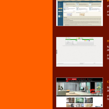
И
И
Р
h
П
К
д
Р
h
С
К
д
Р
h