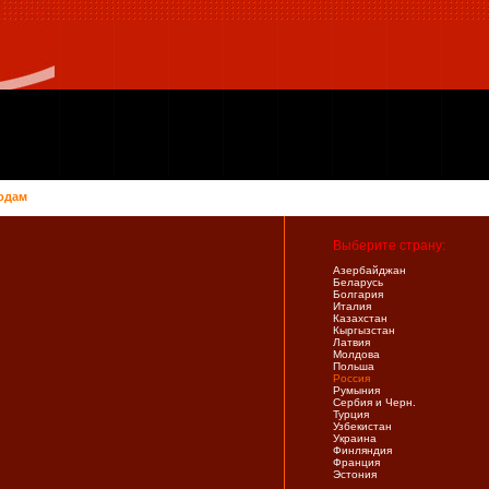
одам
Выберите страну:
Азербайджан
Беларусь
Болгария
Италия
Казахстан
Кыргызстан
Латвия
Молдова
Польша
Россия
Румыния
Сербия и Черн.
Турция
Узбекистан
Украина
Финляндия
Франция
Эстония