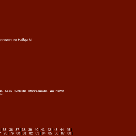
 наполнение Найди-М
и, квартирными переездами, дачными
ии.
|
35
|
36
|
37
|
38
|
39
|
40
|
41
|
42
|
43
|
44
|
45
|
7
|
78
|
79
|
80
|
81
|
82
|
83
|
84
|
85
|
86
|
87
|
88
|