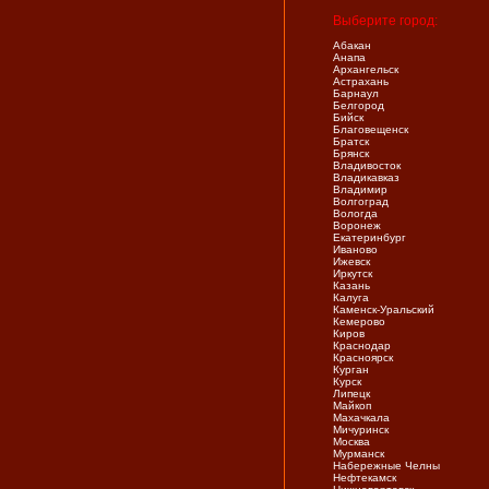
Выберите город:
Абакан
Анапа
Архангельск
Астрахань
Барнаул
Белгород
Бийск
Благовещенск
Братск
Брянск
Владивосток
Владикавказ
Владимир
Волгоград
Вологда
Воронеж
Екатеринбург
Иваново
Ижевск
Иркутск
Казань
Калуга
Каменск-Уральский
Кемерово
Киров
Краснодар
Красноярск
Курган
Курск
Липецк
Майкоп
Махачкала
Мичуринск
Москва
Мурманск
Набережные Челны
Нефтекамск