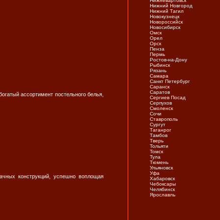
Нижневартовск
Нижний Новгород
Нижний Тагил
Новокузнецк
Новороссийск
Новосибирск
Омск
Орел
Орск
Пенза
Пермь
Ростов-на-Дону
Рыбинск
Рязань
Самара
Санкт Петербург
Саранск
Саратов
 богатый ассортимент постельного белья,
Сергиев Посад
Серпухов
Смоленск
Сочи
Ставрополь
Сургут
Таганрог
Тамбов
Тверь
Тольяти
Томск
Тула
Тюмень
Ульяновск
Уфа
рачных конструкций, успешно воплощая
Хабаровск
Чебоксары
Челябинск
Ярослaвль