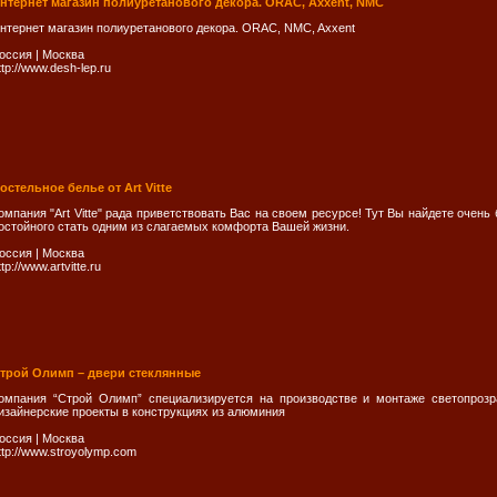
нтернет магазин полиуретанового декора. ORAC, Axxent, NMC
нтернет магазин полиуретанового декора. ORAC, NMC, Axxent
оссия
|
Москва
ttp://www.desh-lep.ru
остельное белье от Art Vitte
омпания "Art Vitte" рада приветствовать Вас на своем ресурсе! Тут Вы найдете очень
остойного стать одним из слагаемых комфорта Вашей жизни.
оссия
|
Москва
ttp://www.artvitte.ru
трой Олимп – двери стеклянные
омпания “Cтрой Олимп” специализируется на производстве и монтаже светопроз
изайнерские проекты в конструкциях из алюминия
оссия
|
Москва
ttp://www.stroyolymp.com