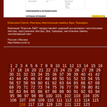
Классика Света- Люстры, Настольные лампы, Бра, Торшеры
Компания "Классик Лайт" предоставляет широкий ассортимент светотехники:
люстры, хрустальные люстры, бра, торшеры, настольные лампы,
эксклюзивный свет
Россия
|
Москва
http://www.csvet.ru
|
1
|
2
|
3
|
4
|
5
|
6
|
7
|
8
|
9
|
10
|
11
|
12
|
13
|
14
|
15
|
16
|
17
|
18
|
19
|
20
|
21
|
22
|
23
|
24
|
25
|
26
|
27
|
28
|
29
|
30
|
31
|
32
|
33
|
34
|
35
|
36
|
37
|
38
|
39
|
40
|
41
|
42
|
43
|
44
|
45
|
46
|
47
|
48
|
49
|
50
|
51
|
52
|
53
|
54
|
55
|
56
|
57
|
58
|
59
|
60
|
61
|
62
|
63
|
64
|
65
|
66
|
67
|
68
|
69
|
70
|
71
|
72
|
73
|
74
|
75
|
76
|
77
|
78
|
79
|
80
|
81
|
82
|
83
|
84
|
85
|
86
|
87
|
88
|
89
|
90
|
91
|
92
|
93
|
94
|
95
|
96
|
97
|
98
|
99
|
100
|
101
|
102
|
103
|
104
|
105
|
106
|
107
|
108
|
109
|
110
|
111
|
112
|
113
|
114
|
115
|
116
|
117
|
118
|
119
|
120
|
121
|
122
|
123
|