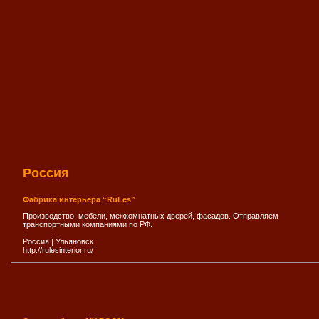
Россия
Фабрика интерьера “RuLes”
Производство, мебели, межкомнатных дверей, фасадов. Отправляем
транспортными компаниями по РФ.
Россия
|
Ульяновск
http://rulesinterior.ru/