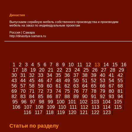
Династия
Выпускаем серийную мебель собственного производства и производим
мебель на заказ по индивидуальным проектам
Россия
|
Самара
http://dinastiya-samara.ru
|
1
|
2
|
3
|
4
|
5
|
6
|
7
|
8
|
9
|
10
|
11
|
12
|
13
|
14
|
15
|
16
|
17
|
18
|
19
|
20
|
21
|
22
|
23
|
24
|
25
|
26
|
27
|
28
|
29
|
30
|
31
|
32
|
33
|
34
|
35
|
36
|
37
|
38
|
39
|
40
|
41
|
42
|
43
|
44
|
45
|
46
|
47
|
48
|
49
|
50
|
51
|
52
|
53
|
54
|
55
|
56
|
57
|
58
|
59
|
60
|
61
|
62
|
63
|
64
|
65
|
66
|
67
|
68
|
69
|
70
|
71
|
72
|
73
|
74
|
75
|
76
|
77
|
78
|
79
|
80
|
81
|
82
|
83
|
84
|
85
|
86
|
87
|
88
|
89
|
90
|
91
|
92
|
93
|
94
|
95
|
96
|
97
|
98
|
99
|
100
|
101
|
102
|
103
|
104
|
105
|
106
|
107
|
108
|
109
|
110
|
111
|
112
|
113
|
114
|
115
|
116
|
117
|
118
|
119
|
120
|
121
|
122
|
123
|
Статьи по разделу