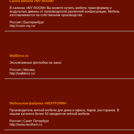
Салон мебели «MY ROOM»
В салонах «MY ROOM» Вы можете купить мебель-трансформер и
модульные диваны от производителя различной конфигурации. Мебель
изготавливается на собственном производстве.
Россия
|
Екатеринбург
http://room-my.ru/
WallDeco.ru
Эксклюзивные фотообои на заказ
Россия
|
Москва
http://walldeco.ru/
Мебельная фабрика «NEXTFORM»
Производитель мягкой мебели для дома и офиса, баров, ресторанов. В
нашем каталоге более 50 предметов мягкой мебели.
Россия
|
Санкт Петербург
http://www.nextform.ru