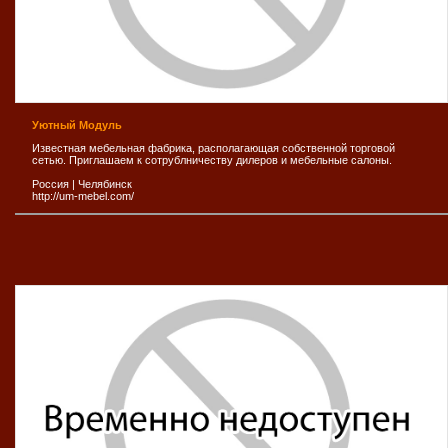
Уютный Модуль
Известная мебельная фабрика, располагающая собственной торговой
сетью. Приглашаем к сотрублничеству дилеров и мебельные салоны.
Россия
|
Челябинск
http://um-mebel.com/