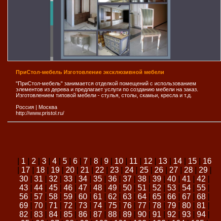
ПриСтол-мебель Изготовление эксклюзивной мебели
"ПриСтол-мебель" занимается отделкой помещений с использованием
элементов из дерева и предлагает услуги по созданию мебели на заказ.
Изготовлением типовой мебели - стулья, столы, скамьи, кресла и т.д.
Россия
|
Москва
http://www.pristol.ru/
|
1
|
2
|
3
|
4
|
5
|
6
|
7
|
8
|
9
|
10
|
11
|
12
|
13
|
14
|
15
|
16
|
17
|
18
|
19
|
20
|
21
|
22
|
23
|
24
|
25
|
26
|
27
|
28
|
29
|
30
|
31
|
32
|
33
|
34
|
35
|
36
|
37
|
38
|
39
|
40
|
41
|
42
|
43
|
44
|
45
|
46
|
47
|
48
|
49
|
50
|
51
|
52
|
53
|
54
|
55
|
56
|
57
|
58
|
59
|
60
|
61
|
62
|
63
|
64
|
65
|
66
|
67
|
68
|
69
|
70
|
71
|
72
|
73
|
74
|
75
|
76
|
77
|
78
|
79
|
80
|
81
|
82
|
83
|
84
|
85
|
86
|
87
|
88
|
89
|
90
|
91
|
92
|
93
|
94
|