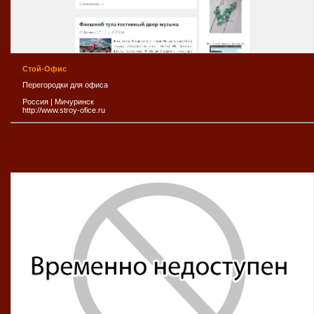
Стой-Офис
Перегородки для офиса
Россия
|
Мичуринск
http://www.stroy-ofice.ru