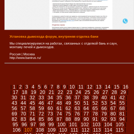
Установка дымохода форум, внутреняя отделка бани
Мы специализируемся на работах, связанных с отделкой бань и саун,
монтажу печей и дымоходов.
Россия
|
Москва
http://www.banirus.ru/
|
1
|
2
|
3
|
4
|
5
|
6
|
7
|
8
|
9
|
10
|
11
|
12
|
13
|
14
|
15
|
16
|
17
|
18
|
19
|
20
|
21
|
22
|
23
|
24
|
25
|
26
|
27
|
28
|
29
|
30
|
31
|
32
|
33
|
34
|
35
|
36
|
37
|
38
|
39
|
40
|
41
|
42
|
43
|
44
|
45
|
46
|
47
|
48
|
49
|
50
|
51
|
52
|
53
|
54
|
55
|
56
|
57
|
58
|
59
|
60
|
61
|
62
|
63
|
64
|
65
|
66
|
67
|
68
|
69
|
70
|
71
|
72
|
73
|
74
|
75
|
76
|
77
|
78
|
79
|
80
|
81
|
82
|
83
|
84
|
85
|
86
|
87
|
88
|
89
|
90
|
91
|
92
|
93
|
94
|
95
|
96
|
97
|
98
|
99
|
100
|
101
|
102
|
103
|
104
|
105
|
106
|
107
|
108
|
109
|
110
|
111
|
112
|
113
|
114
|
115
|