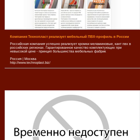
Компания Технопласт реализует мебельный ПВХ-профиль в России
Российская компания успешно реализует кромки меламиновые, кант пвх в
российских регионах. Гарантированное качество комплектующих при
невысокой цене - принцип большинства мебельных фабрик
Россия
|
Москва
http://www.technoplast.biz/