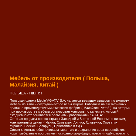
Мебель от производителя ( Польша,
Малайзия, Китай )
ПОЛЬША - ГДЫНЯ
Польская фирма Meble"AGATA" S.A. является ведущим лидером по импорту
мебели из Азии и сотрудничает со всем миром. Работаем на экслюзивных
правах с производителями азиатских фабрик ( Малайзия, Китай ), на которых
при производстве мебели организован контроль по качеству, который
ежедневно отслеживается польскими работниками "AGATA".
Оптовая продажа во все страны Западной и Восточной Европы по низким,
конкурентным ценам ( Чехия, Словакия, Англия, Словения, Хорватия,
Украина, Россия, Беларусь, Прибалтика и т.д.).
Своим клиентам обеспечиваем гарантию и сохранение всех европейских
норм, мебельные программы постоянно модифицируются и подбираются по