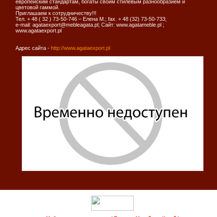
европейским стандартам, богаты своим стилевым разнообразием и
цветовой гаммой.
Приглашаем к сотрудничеству!!!
Тел. + 48 ( 32 ) 73-50-746 – Елена М.; fax. + 48 (32) 73-50-733;
e-mail: agataexport@mebleagata.pl; Сайт: www.agatameble.pl ;
www.agataexport.pl
Адрес сайта -
http://www.agataexport.pl