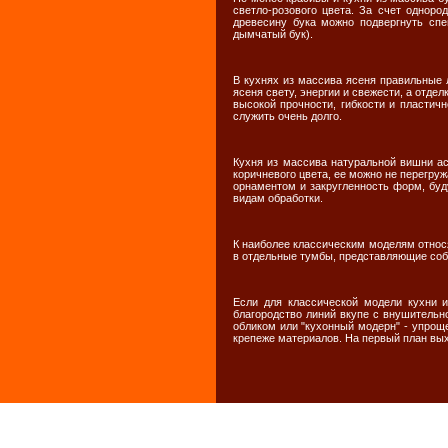
светло-розового цвета. За счет одноро
древесину бука можно подвергнуть спе
дымчатый бук).
В кухнях из массива ясеня правильные 
ясеня свету, энергии и свежести, а отде
высокой прочности, гибкости и пластич
служить очень долго.
Кухня из массива натуральной вишни ас
коричневого цвета, ее можно не перегру
орнаментом и закругленность форм, буд
видам обработки.
К наиболее классическим моделям относя
в отдельные тумбы, представляющие соб
Если для классической модели кухни и
благородство линий вкупе с внушительн
обликом или "кухонный модерн" - упрощ
крепеже материалов. На первый план выход