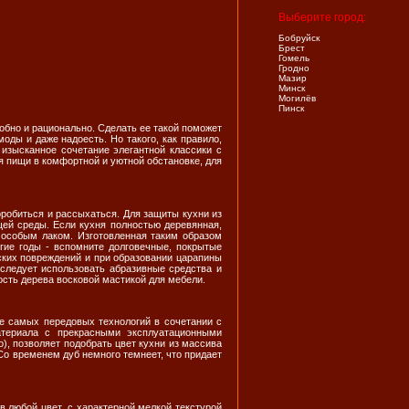
Выберите город:
Бобруйск
Брест
Гомель
Гродно
Мазир
Минск
Могилёв
Пинск
обно и рационально. Сделать ее такой поможет
оды и даже надоесть. Но такого, как правило,
 изысканное сочетание элегантной классики с
 пищи в комфортной и уютной обстановке, для
робиться и рассыхаться. Для защиты кухни из
ей среды. Если кухня полностью деревянная,
 особым лаком. Изготовленная таким образом
гие годы - вспомните долговечные, покрытые
ских повреждений и при образовании царапины
 следует использовать абразивные средства и
сть дерева восковой мастикой для мебели.
ие самых передовых технологий в сочетании с
атериала с прекрасными эксплуатационными
), позволяет подобрать цвет кухни из массива
Со временем дуб немного темнеет, что придает
в любой цвет, с характерной мелкой текстурой