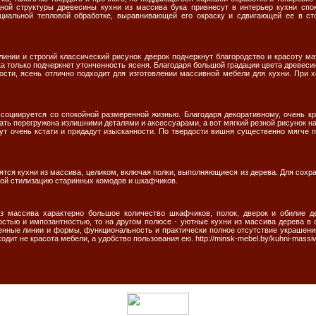
дной структуры древесины кухни из массива бука привнесут в интерьер кухни спо
циальной тепловой обработке, выравнивающей его окраску и сдвигающей ее в ст
линии и строгий классический рисунок дверок подчеркнут благородство и красоту ма
лка только подчеркнет утонченность ясеня. Благодаря большой градации цвета древесин
ности, ясень отлично подходит для изготовлении массивной мебели для кухни. При 
социируется со спокойной размеренной жизнью. Благодаря декоративному, очень к
жать перегружена излишними деталями и аксессуарами, а вот мягкий резной рисунок н
ут очень кстати и придадут изысканности. По твердости вишня существенно мягче
тся кухни из массива, целиком, включая полки, выполняющиеся из дерева. Для сохр
ой стилизацию старинных комодов и шкафчиков.
з массива характерно большое количество шкафчиков, полок, дверок и обилие д
остью и импозантностью, то на другом полюсе - уютные кухни из массива дерева в 
енные линии и формы, функциональность и практически полное отсутствие украшений,
ит не красота мебели, а удобство пользования ею. http://minsk-mebel.by/kuhni-massiv