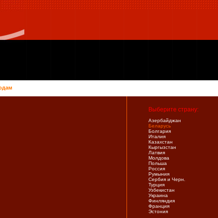
одам
Выберите страну:
Азербайджан
Беларусь
Болгария
Италия
Казахстан
Кыргызстан
Латвия
Молдова
Польша
Россия
Румыния
Сербия и Черн.
Турция
Узбекистан
Украина
Финляндия
Франция
Эстония