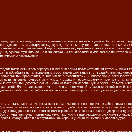
оме, где мы проводим немало времени, поэтому в кухне все должно быть красиво, уд
на. Однако, чем авангарднее вид кухни, тем больше у нее шансов быстро выйти из м
кухнями из массива дерева. Ведь современная деревянная кухня из массива - это
хни, где все функционально и максимально приспособлено для легкого приготовления
стетического наслаждения.
епадам влажности и температуры и механическим воздействиям, от которых может ко
ушат и обрабатывают специальными составами для защиты от воздействия окружающ
специальными пропитками, в том числе антисептиками, и многослойно покрывается
жности, высоких температур и жира, и сохранит свою красоту и прочность на мно
ые столетиями дубовые бочки. Кухни из массива дерева нужно беречь от механиче
 мастикой. Для поддержания чистоты достаточно мягкой губки с мыльной водой, не
да можно побаловать любимую кухню из массива, обработав чистую и сухую поверхно
ости и стабильности, где возможны ясные линии без обеднения дизайна. Применен
бротного и очень прочного натурального дуба - престижного и долговечного м
а дубовой древесины (от светло-желто-розового и зеленовато-серого до красно-бурого
бом случае, они будут иметь красивую текстуру с выделяющимся рисунком волокон. 
 время находящейся в эксплуатации, но хорошо ухоженной кухне из массива дуба.
ка, такого же твердого и прочного, но поддающегося хорошей обработке и тонировке 