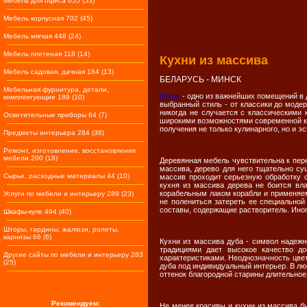
Мебель для офиса 655 (53)
Мебель корпусная 702 (45)
Мебель мягкая 448 (24)
Мебель плетеная 118 (14)
Кухни из массива
Мебель садовая, дачная 184 (13)
БЕЛАРУСЬ - МИНСК
Мебельная фурнитура, детали,
Кухни
- одно из важнейших помещений в д
комплектующие 189 (10)
выбранный стиль - от классики до модер
никогда не случается с классическими 
Осветительные приборы 64 (7)
широкими возможностями современной ку
получения не только кулинарного, но и э
Предметы интерьера 284 (36)
Ремонт, изготовление, восстановление
мебели 200 (18)
Деревянная мебель чувствительна к пер
массива, дерево для него тщательно с
Сырье, расходные материалы 44 (10)
массив проходит серьезную обработку 
кухня из массива дерева не боится вла
корабельным лаком корабли и применяем
Услуги по мебели и интерьеру 289 (23)
не полениться затереть ее специальной
составы, содержащие растворитель. Иног
Шкафы-купе 494 (40)
Шторы, гардины, жалюзи, ролеты,
карнизы 66 (6)
Кухни из массива дуба - символ надежн
традициями дает высокое качество до
Другие сайты по мебели и интерьеру 283
характеристиками. Неоднозначность цвет
(25)
дуба под индивидуальный интерьер. В лю
оттенок благородной старины длительное
Рекомендуем:
Не менее красивы и кухни из массива бу