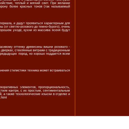
койствие, теплый и мягкий свет. При желании
орону более красных тонов (так называемый
териала, и дадут проявиться характерным для
ы (от светло-розового до темно-бурого), очень
хорошем уходе, кухни из массива ясеня будут
расивому оттенку древесины вишни розовато -
а дверках, стеклянные витражи с традиционным
 предыдущих пород, но хорошо поддается всем
анения стилистики техника может встраиваться
екоративных элементов, пропорциональность,
стиле кантри, с их простым, сентиментальным
 а также технологические изыски в отделке и
.html