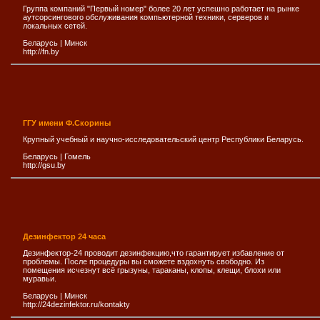
Группа компаний "Первый номер" более 20 лет успешно работает на рынке
аутсорсингового обслуживания компьютерной техники, серверов и
локальных сетей.
Беларусь
|
Минск
http://fn.by
ГГУ имени Ф.Скорины
Крупный учебный и научно-исследовательский центр Республики Беларусь.
Беларусь
|
Гомель
http://gsu.by
Дезинфектор 24 часа
Дезинфектор-24 проводит дезинфекцию,что гарантирует избавление от
проблемы. После процедуры вы сможете вздохнуть свободно. Из
помещения исчезнут всё грызуны, тараканы, клопы, клещи, блохи или
муравьи.
Беларусь
|
Минск
http://24dezinfektor.ru/kontakty