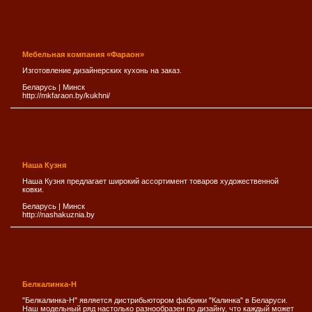
Мебельная компания «Фараон»
Изготовление дизайнерских кухонь на заказ.
Беларусь
|
Минск
http://mkfaraon.by/kukhni/
Наша Кузня
Наша Кузня предлагает широкий ассортимент товаров художественной
ковки.
Беларусь
|
Минск
http://nashakuznia.by
Белкалинка-Н
"Белкалинка-Н" является дистрибьютором фабрики "Калинка" в Беларуси.
Наш модельный ряд настолько разнообразен по дизайну, что каждый может