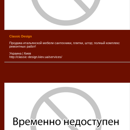
Сlassic Design
Продажа итальянской мебели сантехники, плитки, штор; полный комплекс
ремонтных работ!
Украина
|
Киев
http://classic-design.kiev.ua/services/