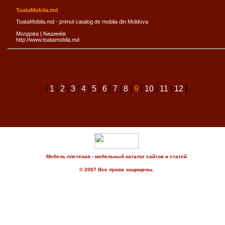
ToataMobila.md
ToataMobila.md - primul catalog de mobila din Moldova
Молдова
|
Кишинёв
http://www.toatamobila.md
|
1
|
2
|
3
|
4
|
5
|
6
|
7
|
8
|
9
|
10
|
11
|
12
|
Мебель плетеная - мебельный каталог сайтов и статей
© 2007 Все права защищены.