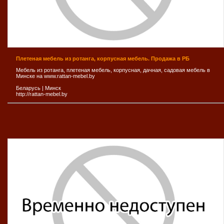
Плетеная мебель из ротанга, корпусная мебель. Продажа в РБ
Мебель из ротанга, плетеная мебель, корпусная, дачная, садовая мебель в
Минске на www.rattan-mebel.by
Беларусь
|
Минск
http://rattan-mebel.by