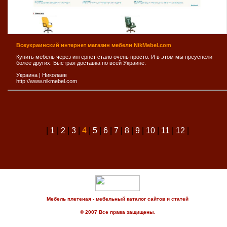
Всеукраинский интернет магазин мебели NikMebel.com
Купить мебель через интернет стало очень просто. И в этом мы преуспели
более других. Быстрая доставка по всей Украине.
Украина
|
Николаев
http://www.nikmebel.com
|
1
|
2
|
3
|
4
|
5
|
6
|
7
|
8
|
9
|
10
|
11
|
12
|
Мебель плетеная - мебельный каталог сайтов и статей
© 2007 Все права защищены.