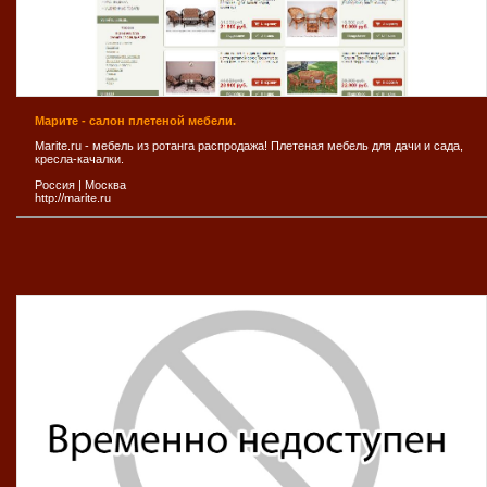
Марите - салон плетеной мебели.
Marite.ru - мебель из ротанга распродажа! Плетеная мебель для дачи и сада,
кресла-качалки.
Россия
|
Москва
http://marite.ru