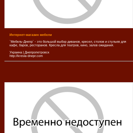
Интернет-магазин мебели
`Мебель-Днепр` - это большой выбор диванов, кресел, столов и стульев для
кафе, баров, ресторанов. Кресла для театров, кино, залов ожидания.
Украина
|
Днепропетровск
http://kresla-dnepr.com