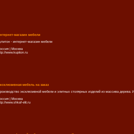
нтернет-магазин мебели
упитон - интернет-магазин мебели
оссия
|
Москва
ttp://www.kupiton.ru
ксклюзивная мебель на заказ
роизводство эксклюзивной мебели и элитных столярных изделий из массива дерева. 
оссия
|
Москва
ttp://www.shkaf-elit.ru