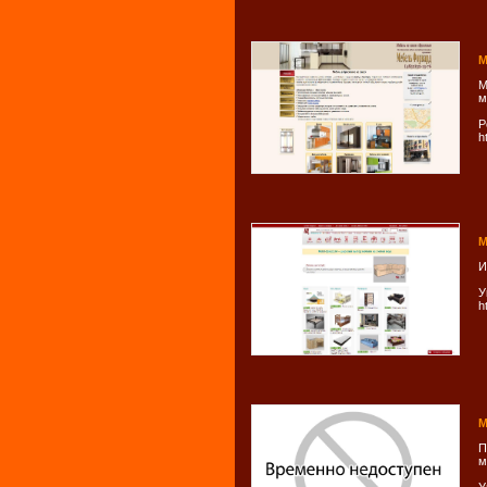
М
М
м
Р
h
M
И
У
h
М
П
м