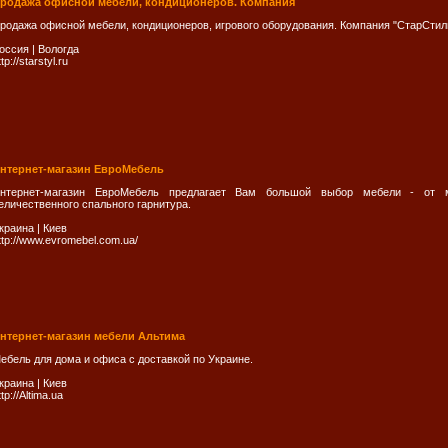
родажа офисной мебели, кондиционеров. Компания
родажа офисной мебели, кондиционеров, игрового оборудования. Компания "СтарСтил
оссия
|
Вологда
ttp://starstyl.ru
нтернет-магазин ЕвроМебель
нтернет-магазин ЕвроМебель предлагает Вам большой выбор мебели - от м
еличественного спального гарнитура.
краина
|
Киев
ttp://www.evromebel.com.ua/
нтернет-магазин мебели Альтима
ебель для дома и офиса с доставкой по Украине.
краина
|
Киев
ttp://Altima.ua