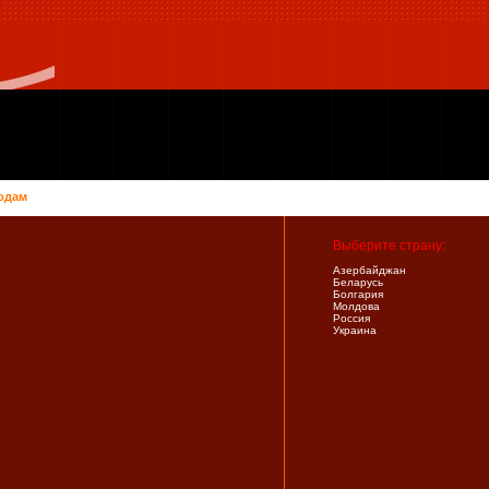
одам
Выберите страну:
Азербайджан
Беларусь
Болгария
Молдова
Россия
Украина