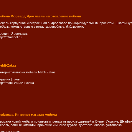
ебель Форвард Ярославль изготовление мебели
ебель корпусная и встроенная в Ярославле по индивидуальным проектам. Шкафы куп
ебель, компьютерные столы, гардеробные, библиотеки.
оссия
|
Ярослaвль
ttp://mfmebel.ru
ebli-Zakaz
нтернет-магазин мебели Mebli-Zakaz
краина
|
Киев
ttp://mebli-zakaz.kiev.ua
еблюша. Интернет магазин мебели
родажа новой мебели по оптовым ценам от производителей в Киеве, Украине. Шкафы-ку
ебель, ванные комнаты, прихожие и многое другое. Доставка, сборка, установка.