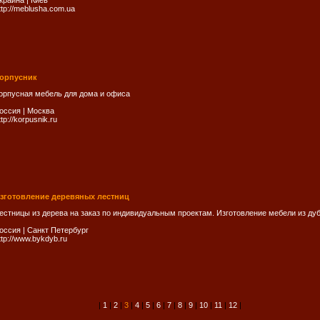
краина
|
Киев
ttp://meblusha.com.ua
орпусник
орпусная мебель для дома и офиса
оссия
|
Москва
ttp://korpusnik.ru
зготовление деревяных лестниц
естницы из дерева на заказ по индивидуальным проектам. Изготовление мебели из дуб
оссия
|
Санкт Петербург
ttp://www.bykdyb.ru
|
1
|
2
|
3
|
4
|
5
|
6
|
7
|
8
|
9
|
10
|
11
|
12
|