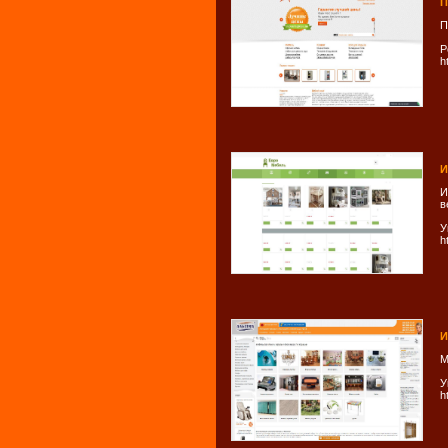
П
П
Р
h
И
И
в
У
h
И
М
У
h