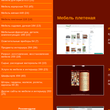
Мебель для офиса 655 (53)
Мебель корпусная 702 (45)
Мебель мягкая 448 (24)
Мебель плетеная
Мебель плетеная 118 (14)
Мебель садовая, дачная 184 (13)
И
Мебельная фурнитура, детали,
К
комплектующие 189 (10)
Р
Осветительные приборы 64 (7)
h
Предметы интерьера 284 (36)
Ремонт, изготовление, восстановление
мебели 200 (18)
Сырье, расходные материалы 44 (10)
Услуги по мебели и интерьеру 289 (23)
Э
П
Шкафы-купе 494 (40)
Р
Шторы, гардины, жалюзи, ролеты,
h
карнизы 66 (6)
Другие сайты по мебели и интерьеру 283
(25)
Рекомендуем: