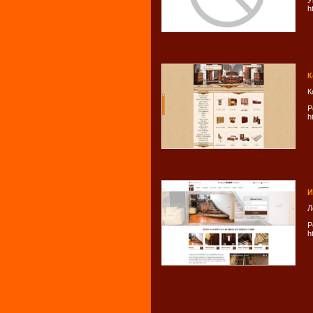
У
h
К
К
Р
h
И
Л
Р
h