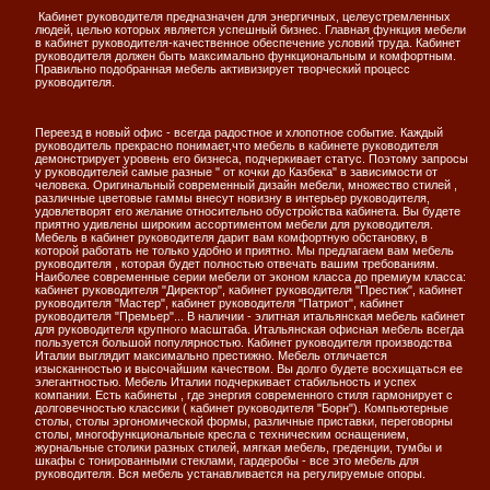
Кабинет руководителя предназначен для энергичных, целеустремленных
людей, целью которых является успешный бизнес. Главная функция мебели
в кабинет руководителя-качественное обеспечение условий труда. Кабинет
руководителя должен быть максимально функциональным и комфортным.
Правильно подобранная мебель активизирует творческий процесс
руководителя.
Переезд в новый офис - всегда радостное и хлопотное событие. Каждый
руководитель прекрасно понимает,что мебель в кабинете руководителя
демонстрирует уровень его бизнеса, подчеркивает статус. Поэтому запросы
у руководителей самые разные " от кочки до Казбека" в зависимости от
человека. Оригинальный современный дизайн мебели, множество стилей ,
различные цветовые гаммы внесут новизну в интерьер руководителя,
удовлетворят его желание относительно обустройства кабинета. Вы будете
приятно удивлены широким ассортиментом мебели для руководителя.
Мебель в кабинет руководителя дарит вам комфортную обстановку, в
которой работать не только удобно и приятно. Мы предлагаем вам мебель
руководителя , которая будет полностью отвечать вашим требованиям.
Наиболее современные серии мебели от эконом класса до премиум класса:
кабинет руководителя "Директор", кабинет руководителя "Престиж", кабинет
руководителя "Мастер", кабинет руководителя "Патриот", кабинет
руководителя "Премьер"... В наличии - элитная итальянская мебель кабинет
для руководителя крупного масштаба. Итальянская офисная мебель всегда
пользуется большой популярностью. Кабинет руководителя производства
Италии выглядит максимально престижно. Мебель отличается
изысканностью и высочайшим качеством. Вы долго будете восхищаться ее
элегантностью. Мебель Италии подчеркивает стабильность и успех
компании. Есть кабинеты , где энергия современного стиля гармонирует с
долговечностью классики ( кабинет руководителя "Борн"). Компьютерные
столы, столы эргономической формы, различные приставки, переговорны
столы, многофункциональные кресла с техническим оснащением,
журнальные столики разных стилей, мягкая мебель, греденции, тумбы и
шкафы с тонированными стеклами, гардеробы - все это мебель для
руководителя. Вся мебель устанавливается на регулируемые опоры.