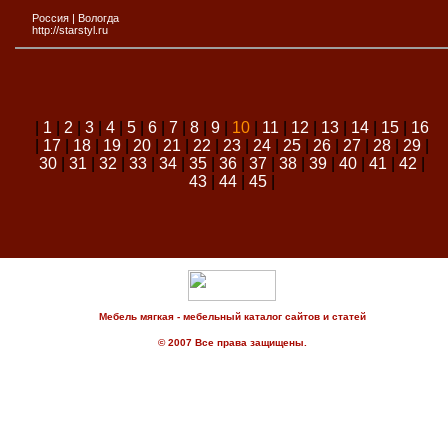
Россия
|
Вологда
http://starstyl.ru
|
1
|
2
|
3
|
4
|
5
|
6
|
7
|
8
|
9
|
10
|
11
|
12
|
13
|
14
|
15
|
16
|
17
|
18
|
19
|
20
|
21
|
22
|
23
|
24
|
25
|
26
|
27
|
28
|
29
|
30
|
31
|
32
|
33
|
34
|
35
|
36
|
37
|
38
|
39
|
40
|
41
|
42
|
43
|
44
|
45
|
Мебель мягкая - мебельный каталог сайтов и статей
© 2007 Все права защищены.