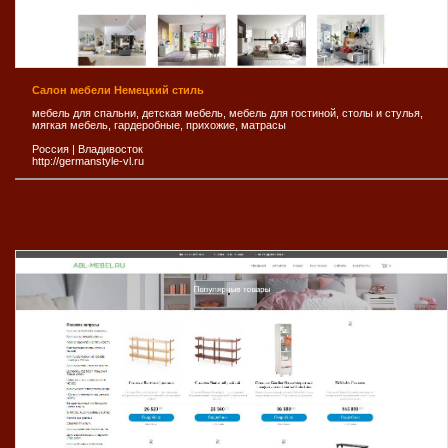
Салон мебели Немецкий стиль
мебель для спальни, детская мебель, мебель для гостиной, столы и стулья,
мягкая мебель, гардеробные, прихожие, матрасы
Россия
|
Владивосток
http://germanstyle-vl.ru