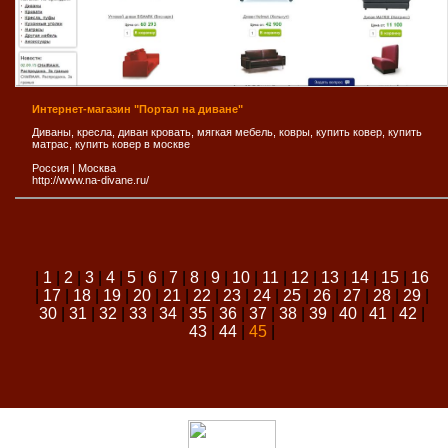
Интернет-магазин "Портал на диване"
Диваны, кресла, диван кровать, мягкая мебель, ковры, купить ковер, купить
матрас, купить ковер в москве
Россия
|
Москва
http://www.na-divane.ru/
|
1
|
2
|
3
|
4
|
5
|
6
|
7
|
8
|
9
|
10
|
11
|
12
|
13
|
14
|
15
|
16
|
17
|
18
|
19
|
20
|
21
|
22
|
23
|
24
|
25
|
26
|
27
|
28
|
29
|
30
|
31
|
32
|
33
|
34
|
35
|
36
|
37
|
38
|
39
|
40
|
41
|
42
|
43
|
44
|
45
|