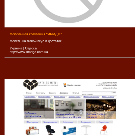
Мeбельная компания "ИМИДЖ"
Мебель на любой вкус и достаток
Украина
|
Одесса
http://www.imadge.com.ua