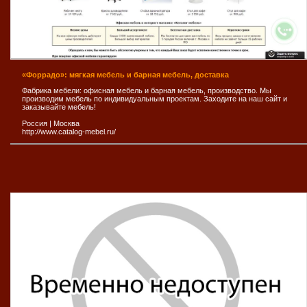
«Форрадо»: мягкая мебель и барная мебель, доставка
Фабрика мебели: офисная мебель и барная мебель, производство. Мы
производим мебель по индивидуальным проектам. Заходите на наш сайт и
заказывайте мебель!
Россия
|
Москва
http://www.catalog-mebel.ru/