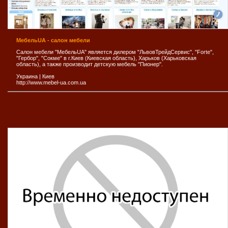
МебельUA - салон мебели
Салон мебели "МебельUA" является дилером "ЛьвовТрейдСервис", "Forte",
"Гербор", "Сокме" в г.Киев (Киевская область), Харьков (Харьковская
область), а также производит детскую мебель "Пионер".
Украина
|
Киев
http://www.mebel-ua.com.ua