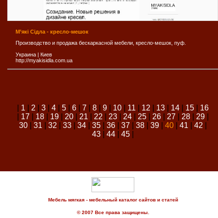
М’які Сідла - кресло-мешок
Производство и продажа бескаркасной мебели, кресло-мешок, пуф.
Украина
|
Киев
http://myakisidla.com.ua
|
1
|
2
|
3
|
4
|
5
|
6
|
7
|
8
|
9
|
10
|
11
|
12
|
13
|
14
|
15
|
16
|
17
|
18
|
19
|
20
|
21
|
22
|
23
|
24
|
25
|
26
|
27
|
28
|
29
|
30
|
31
|
32
|
33
|
34
|
35
|
36
|
37
|
38
|
39
|
40
|
41
|
42
|
43
|
44
|
45
|
Мебель мягкая - мебельный каталог сайтов и статей
© 2007 Все права защищены.