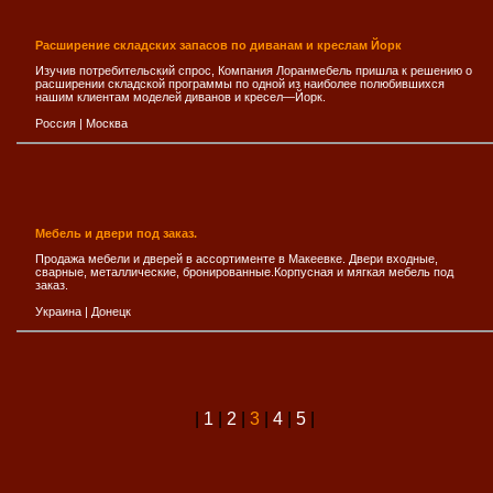
Расширение складских запасов по диванам и креслам Йорк
Изучив потребительский спрос, Компания Лоранмебель пришла к решению о
расширении складской программы по одной из наиболее полюбившихся
нашим клиентам моделей диванов и кресел—Йорк.
Россия
|
Москва
Мебель и двери под заказ.
Продажа мебели и дверей в ассортименте в Макеевке. Двери входные,
сварные, металлические, бронированные.Корпусная и мягкая мебель под
заказ.
Украина
|
Донецк
|
1
|
2
|
3
|
4
|
5
|