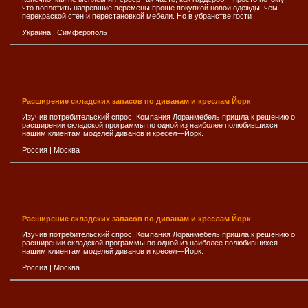
что воплотить назревшие перемены проще покупкой новой одежды, чем
перекраской стен и перестановкой мебели. Но в убранстве гости
Украина
|
Симферополь
Расширение складских запасов по диванам и креслам Йорк
Изучив потребительский спрос, Компания Лоранмебель пришла к решению о
расширении складской программы по одной из наиболее полюбившихся
нашим клиентам моделей диванов и кресел—Йорк.
Россия
|
Москва
Расширение складских запасов по диванам и креслам Йорк
Изучив потребительский спрос, Компания Лоранмебель пришла к решению о
расширении складской программы по одной из наиболее полюбившихся
нашим клиентам моделей диванов и кресел—Йорк.
Россия
|
Москва