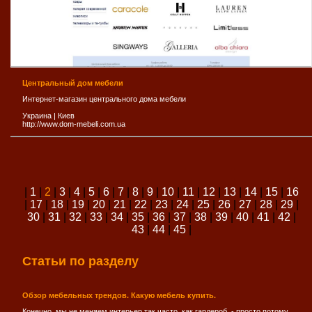
Центральный дом мебели
Интернет-магазин центрального дома мебели
Украина
|
Киев
http://www.dom-mebeli.com.ua
|
1
|
2
|
3
|
4
|
5
|
6
|
7
|
8
|
9
|
10
|
11
|
12
|
13
|
14
|
15
|
16
|
17
|
18
|
19
|
20
|
21
|
22
|
23
|
24
|
25
|
26
|
27
|
28
|
29
|
30
|
31
|
32
|
33
|
34
|
35
|
36
|
37
|
38
|
39
|
40
|
41
|
42
|
43
|
44
|
45
|
Статьи по разделу
Обзор мебельных трендов. Какую мебель купить.
Конечно, мы не меняем интерьер так часто, как гардероб, - просто потому,