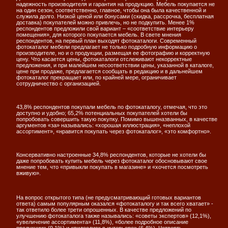
надежность производителя и гарантия на продукцию. Мебель покупается не
на один сезон, соответственно, главное, чтобы она была качественной и
служила долго. Низкой ценой или бонусами (скидка, рассрочка, бесплатная
доставка) покупателей можно привлечь, но не подкупить. Менее 1%
респондентов предложили свой вариант – «соответствие интерьеру
помещения», для которого покупается мебель. В свете мнения
респондентов, на первый план выходят фотокаталоги. Современный
фотокаталог мебели предлагает не только подробную информацию о
производителе, но и о продукции, размещая ее фотографию и корректную
цену. Что касается цены, фотокаталоги отслеживают некорректные
предложения, и при малейшем несоответствии цены, указанной в каталоге,
цене при продаже, предлагается сообщать в редакцию и в дальнейшем
фотокаталог прекращает или, по крайней мере, ограничивает
сотрудничество с организацией.
43,8% респондентов покупали мебель по фотокаталогу, отмечая, что это
доступно и удобно; 65,2% потенциальных покупателей хотели бы
попробовать совершить такую покупку. Помимо вышеназванных, в качестве
аргументов «за» назывались: «хорошая иллюстрация», «неплохой
ассортимент», «нравится покупать через фотокаталог», «это комфортно».
Консервативно настроенные 34,8% респондентов, которые не хотели бы
даже попробовать купить мебель через фотокаталог обосновывают свое
мнение тем, что «привыкли покупать в магазине» и «хочется посмотреть
вживую».
На вопрос открытого типа (не предусматривающий готовых вариантов
ответа) самым популярным оказался «фотокаталогу и так всего хватает» -
так ответило более трети опрошенных. В качестве предложений по
улучшению фотокаталога также назывались: «советы экспертов» (12,1%),
«увеличение ассортимента» (11,8%), «более подробное описание