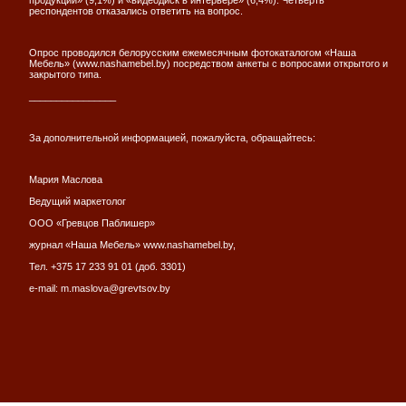
продукции» (9,1%) и «видеодиск в интерьере» (6,4%). Четверть
респондентов отказались ответить на вопрос.
Опрос проводился белорусским ежемесячным фотокаталогом «Наша
Мебель» (www.nashamebel.by) посредством анкеты с вопросами открытого и
закрытого типа.
________________
За дополнительной информацией, пожалуйста, обращайтесь:
Мария Маслова
Ведущий маркетолог
ООО «Гревцов Паблишер»
журнал «Наша Мебель» www.nashamebel.by,
Тел. +375 17 233 91 01 (доб. 3301)
e-mail: m.maslova@grevtsov.by