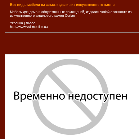
Все виды мебели на заказ, изделия из искусственного камня
Мебель для дома и общественных помещений, изделия любой сложности из
искусственного акрилового камня Corian
Украина
|
Львов
http://www.vsi-mebli.in.ua