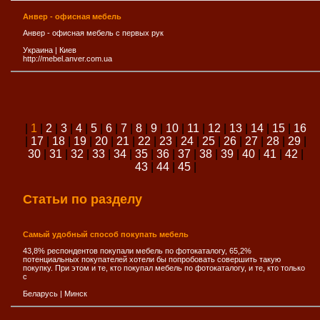
Анвер - офисная мебель
Анвер - офисная мебель с первых рук
Украина
|
Киев
http://mebel.anver.com.ua
|
1
|
2
|
3
|
4
|
5
|
6
|
7
|
8
|
9
|
10
|
11
|
12
|
13
|
14
|
15
|
16
|
17
|
18
|
19
|
20
|
21
|
22
|
23
|
24
|
25
|
26
|
27
|
28
|
29
|
30
|
31
|
32
|
33
|
34
|
35
|
36
|
37
|
38
|
39
|
40
|
41
|
42
|
43
|
44
|
45
|
Статьи по разделу
Самый удобный способ покупать мебель
43,8% респондентов покупали мебель по фотокаталогу, 65,2%
потенциальных покупателей хотели бы попробовать совершить такую
покупку. При этом и те, кто покупал мебель по фотокаталогу, и те, кто только
с
Беларусь
|
Минск