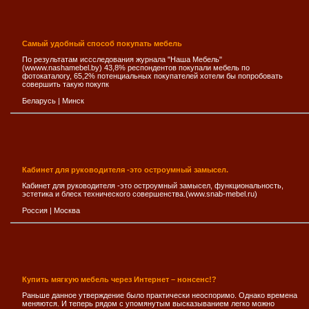
Самый удобный способ покупать мебель
По результатам иссследования журнала "Наша Мебель"
(wwww.nashamebel.by) 43,8% респондентов покупали мебель по
фотокаталогу, 65,2% потенциальных покупателей хотели бы попробовать
совершить такую покупк
Беларусь
|
Минск
Кабинет для руководителя -это остроумный замысел.
Кабинет для руководителя -это остроумный замысел, функциональность,
эстетика и блеск технического совершенства.(www.snab-mebel.ru)
Россия
|
Москва
Купить мягкую мебель через Интернет – нонсенс!?
Раньше данное утверждение было практически неоспоримо. Однако времена
меняются. И теперь рядом с упомянутым высказыванием легко можно