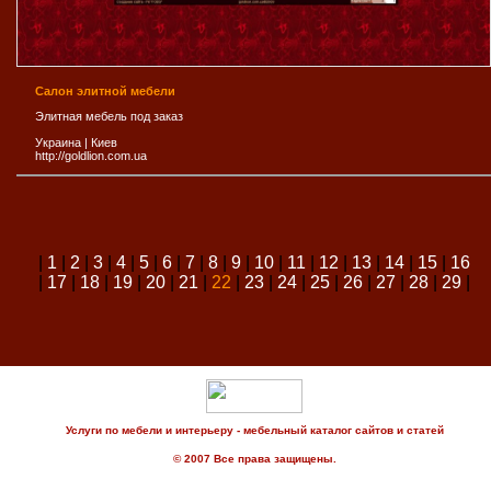
Салон элитной мебели
Элитная мебель под заказ
Украина
|
Киев
http://goldlion.com.ua
|
1
|
2
|
3
|
4
|
5
|
6
|
7
|
8
|
9
|
10
|
11
|
12
|
13
|
14
|
15
|
16
|
17
|
18
|
19
|
20
|
21
|
22
|
23
|
24
|
25
|
26
|
27
|
28
|
29
|
Услуги по мебели и интерьеру - мебельный каталог сайтов и статей
© 2007 Все права защищены.