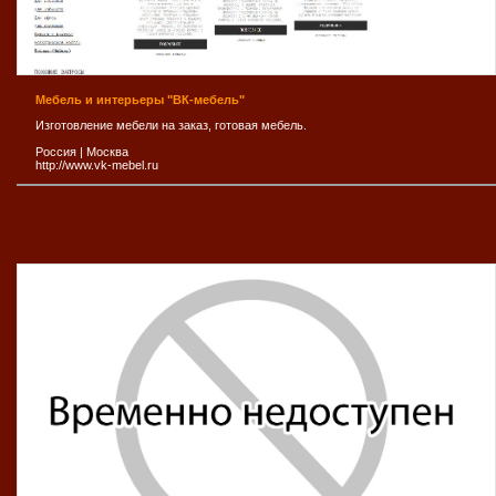
Мебель и интерьеры "ВК-мебель"
Изготовление мебели на заказ, готовая мебель.
Россия
|
Москва
http://www.vk-mebel.ru