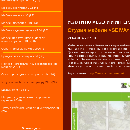
Мебель для офиса 655 (53)
Мебель корпусная 702 (45)
Мебель мягкая 448 (24)
УСЛУГИ ПО МЕБЕЛИ И ИНТЕР
Мебель плетеная 118 (14)
Студия мебели «SEIVA»
Мебель садовая, дачная 184 (13)
Мебельная фурнитура, детали,
УКРАИНА - КИЕВ
комплектующие 189 (10)
Мебель на заказ в Киеве от студии мебел
Осветительные приборы 64 (7)
Наш девиз — Мебель нового поколения.
Для нас это не просто красивое словосо
При изготовлении мебели мы используем
Предметы интерьера 284 (36)
«Blum». Экологически чистые плиты Д
оригинальную, стильную мебель, благода
Ремонт, изготовление, восстановление
Интересует качественная мебель на зака
мебели 200 (18)
Адрес сайта -
http://www.seiva.com.ua/
Сырье, расходные материалы 44 (10)
Услуги по мебели и интерьеру 289 (23)
Шкафы-купе 494 (40)
Шторы, гардины, жалюзи, ролеты,
карнизы 66 (6)
Другие сайты по мебели и интерьеру 283
(25)
Рекомендуем: