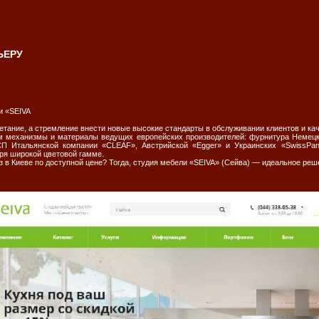
ЬЕРУ
и «SEIVA
четание, а стремление внести новые высокие стандарты в обслуживании клиентов и ка
 механизмы и материалы ведущих европейских производителей: фурнитура Немецких
СП Итальянской компании «CLEAF», Австрийской «Egger» и Украинских «SwissPan
ря широкой цветовой гамме.
з в Киеве по доступной цене? Тогда, студия мебели «SEIVA» (Сейва) — идеальное реш