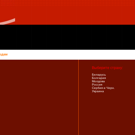
одам
Выберите страну:
Беларусь
Болгария
Молдова
Россия
Сербия и Черн.
Украина