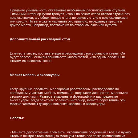
Придайте уникальность обстановке необычным расположением стульев.
Типичный интерьер кухни требует, чтобы по бокам стола стояли стулья без
подлокотников, а у обоих концов стола по одному стулу с подлокотниками
или креслу. Но вы можете нарушить это правило, передвинув кресла в
другое место, например, поставив их по сторонам окна или буфета.
Дополнительный раскладной стол
Если есть место, поставьте ещё и раскладной стол у окна или стены. Он
будет полезен, если вы принимаете много гостей, и за одним обеденным
столом им слишком тесно.
Мелкая мебель и аксессуары
Когда крупные предметы меблировки расставлены, распределите по
свободным участкам мебель поменьше: подставки для цветов, маленькие
столики для ламп. Развесьте картины и фотографии и распределите
аксессуары. Когда захотите освежить интерьер, можете переставить эти
мелкие элементы декора и поменять картины и аксессуары.
Советы:
- Меняйте декоративные элементы, украшающие обеденный стол. Не нужно,
чтобы в центре стола месяц за месяцем стояла всё та же композиция из