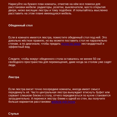
Нарисуйте на бумаге план комнаты, отметив на нём все помехи для
расстановки мебели: радиаторы, розетки, выключатели, место открытия
двери, низко висящие люстры и тому подобное. И попытайтесь мысленно
расставить на этом плане имеющуюся мебель.
Обеденный стол
Если в комнате имеется люстра, поместите обеденный стол под ней. Это
довольно жёсткое правило, но вы можете поставить стол не параллельно
стенам, а по диагонали, чтобы придать
кухне на заказ
нестандартный и
эффектный вид.
Следите, чтобы вокруг обеденного стола оставалось не менее 50 см
свободного пространства для перемещения, даже когда за столом уже сидят
люди.
Люстра
Если люстра висит точно посередине комнаты, иногда имеет смысл
передвинуть её. Часто центральная люстра вынуждает втиснуть буфет или
сервант слишком близко к столу, отчего передвигаться по кухне становится
затруднительно. А перенеся люстру ближе к одной из стен, вы получите
больше вариантов расстановки
мебели для кухни
.
Стулья