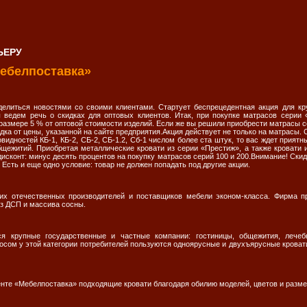
ЬЕРУ
ебелпоставка»
литься новостями со своими клиентами. Стартует беспрецедентная акция для кр
ы ведем речь о скидках для оптовых клиентов. Итак, при покупке матрасов серии
размере 5 % от оптовой стоимости изделий. Если же вы решили приобрести матрасы сер
ка от цены, указанной на сайте предприятия.Акция действует не только на матрасы. 
видностей КБ-1, КБ-2, СБ-2, СБ-1.2, Сб-1 числом более ста штук, то вас ждет приятн
щежитий. Приобретая металлические кровати из серии «Престиж», а также кровати
исконт: минус десять процентов на покупку матрасов серий 100 и 200.Внимание! Скид
 Есть и еще одно условие: товар не должен попадать под другие акции.
х отечественных производителей и поставщиков мебели эконом-класса. Фирма пр
из ДСП и массива сосны.
 крупные государственные и частные компании: гостиницы, общежития, лечеб
сом у этой категории потребителей пользуются одноярусные и двухъярусные кровати
нте «Мебелпоставка» подходящие кровати благодаря обилию моделей, цветов и разме