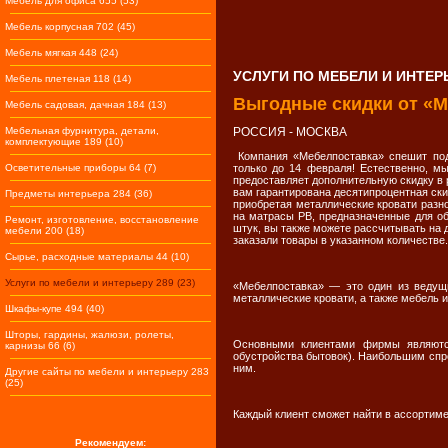
Мебель для офиса 655 (53)
Мебель корпусная 702 (45)
Мебель мягкая 448 (24)
УСЛУГИ ПО МЕБЕЛИ И ИНТЕР
Мебель плетеная 118 (14)
Выгодные скидки от «М
Мебель садовая, дачная 184 (13)
Мебельная фурнитура, детали,
РОССИЯ - МОСКВА
комплектующие 189 (10)
Компания «Мебелпоставка» спешит поде
Осветительные приборы 64 (7)
только до 14 февраля! Естественно, м
предоставляет дополнительную скидку в 
вам гарантирована десятипроцентная скид
Предметы интерьера 284 (36)
приобретая металлические кровати разно
на матрасы РВ, предназначенные для об
Ремонт, изготовление, восстановление
штук, вы также можете рассчитывать на д
мебели 200 (18)
заказали товары в указанном количестве.
Сырье, расходные материалы 44 (10)
Услуги по мебели и интерьеру 289 (23)
«Мебелпоставка» — это один из ведущи
металлические кровати, а также мебель 
Шкафы-купе 494 (40)
Шторы, гардины, жалюзи, ролеты,
Основными клиентами фирмы являются
карнизы 66 (6)
обустройства бытовок). Наибольшим спро
ним.
Другие сайты по мебели и интерьеру 283
(25)
Каждый клиент сможет найти в ассортиме
Рекомендуем: