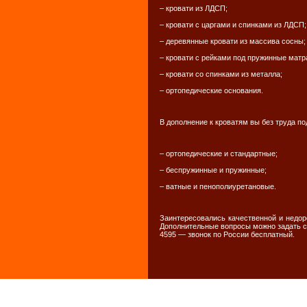
– кровати из ЛДСП;
– кровати с царгами и спинками из ЛДСП;
– деревянные кровати из массива сосны;
– кровати с рейками под пружинные матр
– кровати со спинками из металла;
– ортопедические основания.
В дополнение к кроватям вы без труда по
– ортопедические и стандартные;
– беспружинные и пружинные;
– ватные и пенополиуретановые.
Заинтересовались качественной и недор
Дополнительные вопросы можно задать сот
4595 — звонок по России бесплатный.