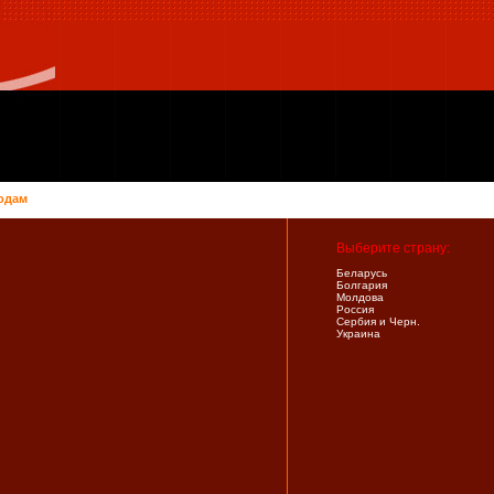
одам
Выберите страну:
Беларусь
Болгария
Молдова
Россия
Сербия и Черн.
Украина