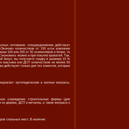
упных оптовиков: спецпредложение действует
 «Эконом» количеством от 150 штук компания
ии 100 или 200 от 30 экземпляров и более, то
Сэкономить можно и при покупке кроватей. Так,
ый бонус: вы получаете скидку в размере 10 %
 из массива или ДСП количеством не менее 50
ки действуют только для тех клиентов, которые
едлагает ортопедические и ватные матрасы,
ные учреждения, строительные фирмы (для
 из дерева, ДСП и металла, а также матрасы к
ров спальных мест. В наличии: