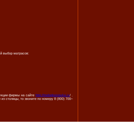
ый выбор матрасов:
дукции фирмы на сайте
http://mebelpostavka.ru
/ .
из столицы, то звоните по номеру 8 (800) 700–