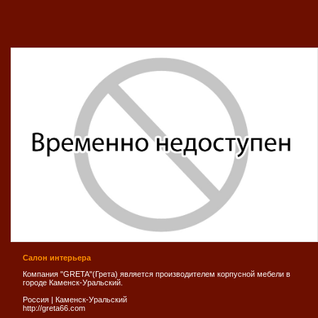
Салон интерьера
Компания "GRETA"(Грета) является производителем корпусной мебели в
городе Каменск-Уральский.
Россия
|
Каменск-Уральский
http://greta66.com