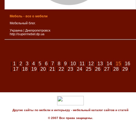
Мебель - все о мебели
Мебельный блог.
Украина
|
Днепропетровск
http://supermebel.dp.ua
|
1
|
2
|
3
|
4
|
5
|
6
|
7
|
8
|
9
|
10
|
11
|
12
|
13
|
14
|
15
|
16
|
17
|
18
|
19
|
20
|
21
|
22
|
23
|
24
|
25
|
26
|
27
|
28
|
29
|
Другие сайты по мебели и интерьеру - мебельный каталог сайтов и статей
© 2007 Все права защищены.