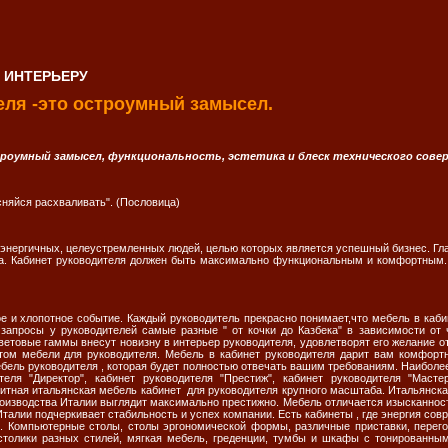
 ИНТЕРЬЕРУ
еля -это остроумный замысел.
роумный замысел, функциональность, эстетика и блеск технического совер
сняйся расхваливать". (Пословица)
 энергичных, целеустремленных людей, целью которых является успешный бизнес. Гла
да. Кабинет руководителя должен быть максимально функциональным и комфортным.
ое и хлопотное событие. Каждый руководитель прекрасно понимает,что мебель в каби
 запросы у руководителей самые разные " от кочки до Казбека" в зависимости от
ветовые гаммы внесут новизну в интерьер руководителя, удовлетворят его желание о
ом мебели для руководителя. Мебель в кабинет руководителя дарит вам комфортну
ебель руководителя , которая будет полностью отвечать вашим требованиям. Наиболе
еля "Директор", кабинет руководителя "Престиж", кабинет руководителя "Мастер
элитная итальянская мебель кабинет для руководителя крупного масштаба. Итальянс
роизводства Италии выглядит максимально престижно. Мебель отличается изысканнос
талии подчеркивает стабильность и успех компании. Есть кабинеты , где энергия сов
"). Компьютерные столы, столы эргономической формы, различные приставки, пере
толики разных стилей, мягкая мебель, греденции, тумбы и шкафы с тонированным