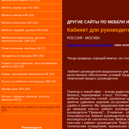
Мебель для офиса 655 (53)
Мебель корпусная 702 (45)
Мебель мягкая 448 (24)
ДРУГИЕ САЙТЫ ПО МЕБЕЛИ И
Мебель плетеная 118 (14)
Кабинет для руководит
Мебель садовая, дачная 184 (13)
Мебельная фурнитура, детали,
РОССИЯ - МОСКВА
комплектующие 189 (10)
Кабинет для руководителя
-это ост
Осветительные приборы 64 (7)
Предметы интерьера 284 (36)
"Когда продаешь хороший жемчуг, не сте
Ремонт, изготовление, восстановление
мебели 200 (18)
Кабинет руководителя предназначен для
Сырье, расходные материалы 44 (10)
качественное обеспечение условий тру
творческий процесс руководителя.
Услуги по мебели и интерьеру 289 (23)
Шкафы-купе 494 (40)
Переезд в новый офис - всегда радостн
бизнеса, подчеркивает статус. Поэтому
Шторы, гардины, жалюзи, ролеты,
мебели, множество стилей , различные ц
карнизы 66 (6)
приятно удивлены широким ассортимент
удобно и приятно. Мы предлагаем вам м
Другие сайты по мебели и интерьеру 283
до премиум класса: кабинет руководит
(25)
руководителя "Премьер"... В наличии - 
популярностью. Кабинет руководителя п
восхищаться ее элегантностью. Мебель И
классики ( кабинет руководителя "Борн
техническим оснащением, журнальные с
Рекомендуем: