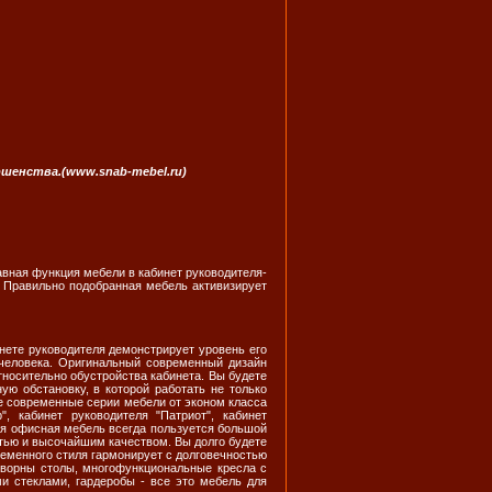
шенства.(www.snab-mebel.ru)
вная функция мебели в кабинет руководителя-
 Правильно подобранная мебель активизирует
нете руководителя демонстрирует уровень его
 человека. Оригинальный современный дизайн
тносительно обустройства кабинета. Вы будете
ю обстановку, в которой работать не только
е современные серии мебели от эконом класса
", кабинет руководителя "Патриот", кабинет
кая офисная мебель всегда пользуется большой
тью и высочайшим качеством. Вы долго будете
ременного стиля гармонирует с долговечностью
говорны столы, многофункциональные кресла с
и стеклами, гардеробы - все это мебель для