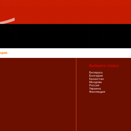
одам
Выберите страну:
Беларусь
Болгария
Казахстан
Молдова
Россия
Украина
Финляндия