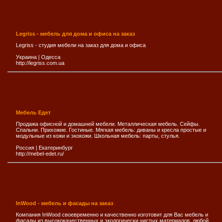
Legriss - мебель для дома и офиса на заказ
Legriss - студия мебели на заказ для дома и офиса
Украина
|
Одесса
http://legriss.com.ua
Мебель Едет
Продажа офисной и домашней мебели. Металлическая мебель. Сейфы.
Спальни. Прихожие. Гостиные. Мягкая мебель: диваны и кресла простые и
модульные из кожи и экокожи. Школьная мебель: парты, стулья.
Россия
|
Екатеринбург
http://mebel-edet.ru/
InWood - мебель и фасады на заказ
Компания InWood своевременно и качественно изготовит для Вас мебель и
фасады из высококачественных и экологически чистых материалов, любой