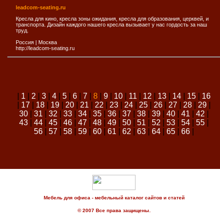
leadcom-seating.ru
Кресла для кино, кресла зоны ожидания, кресла для образования, церквей, и
транспорта. Дизайн каждого нашего кресла вызывает у нас гордость за наш
труд.
Россия
|
Москва
http://leadcom-seating.ru
|
1
|
2
|
3
|
4
|
5
|
6
|
7
|
8
|
9
|
10
|
11
|
12
|
13
|
14
|
15
|
16
|
17
|
18
|
19
|
20
|
21
|
22
|
23
|
24
|
25
|
26
|
27
|
28
|
29
|
30
|
31
|
32
|
33
|
34
|
35
|
36
|
37
|
38
|
39
|
40
|
41
|
42
|
43
|
44
|
45
|
46
|
47
|
48
|
49
|
50
|
51
|
52
|
53
|
54
|
55
|
56
|
57
|
58
|
59
|
60
|
61
|
62
|
63
|
64
|
65
|
66
|
Мебель для офиса - мебельный каталог сайтов и статей
© 2007 Все права защищены.