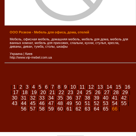
ООО Розком - Мебель для офиса, дома, отелей
Мебель, офисная мебель, домашняя мебель, мебель для дома, мебель для
ванных комнат, мебель для прихожих, спальни, кухни, стулья, кресла,
диваны, диван, тумба, столы, шкафы
Украина
|
Киев
http://www.vip-mebel.com.ua
|
1
|
2
|
3
|
4
|
5
|
6
|
7
|
8
|
9
|
10
|
11
|
12
|
13
|
14
|
15
|
16
|
17
|
18
|
19
|
20
|
21
|
22
|
23
|
24
|
25
|
26
|
27
|
28
|
29
|
30
|
31
|
32
|
33
|
34
|
35
|
36
|
37
|
38
|
39
|
40
|
41
|
42
|
43
|
44
|
45
|
46
|
47
|
48
|
49
|
50
|
51
|
52
|
53
|
54
|
55
|
56
|
57
|
58
|
59
|
60
|
61
|
62
|
63
|
64
|
65
|
66
|