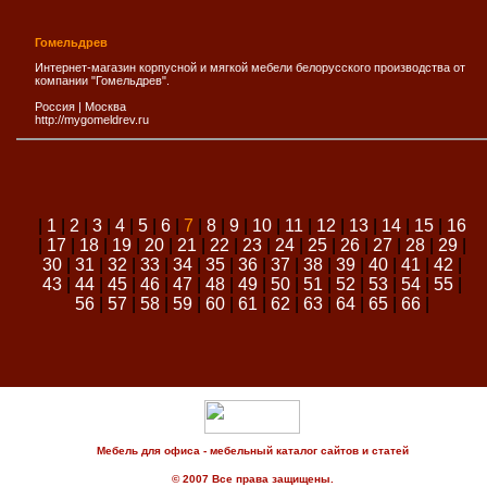
Гомельдрев
Интернет-магазин корпусной и мягкой мебели белорусского производства от
компании "Гомельдрев".
Россия
|
Москва
http://mygomeldrev.ru
|
1
|
2
|
3
|
4
|
5
|
6
|
7
|
8
|
9
|
10
|
11
|
12
|
13
|
14
|
15
|
16
|
17
|
18
|
19
|
20
|
21
|
22
|
23
|
24
|
25
|
26
|
27
|
28
|
29
|
30
|
31
|
32
|
33
|
34
|
35
|
36
|
37
|
38
|
39
|
40
|
41
|
42
|
43
|
44
|
45
|
46
|
47
|
48
|
49
|
50
|
51
|
52
|
53
|
54
|
55
|
56
|
57
|
58
|
59
|
60
|
61
|
62
|
63
|
64
|
65
|
66
|
Мебель для офиса - мебельный каталог сайтов и статей
© 2007 Все права защищены.