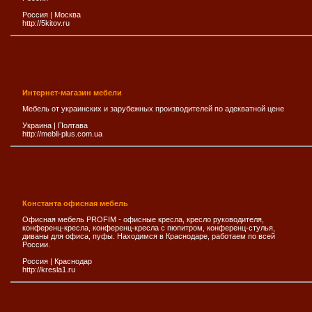
Россия
|
Москва
http://5kitov.ru
Интернет-магазин мебели
Мебель от украинских и зарубежных производителей по адекватной цене
Украина
|
Полтава
http://mebli-plus.com.ua
Константа офисная мебель
Офисная мебель PROFIM - офисные кресла, кресло руководителя,
конференц-кресла, конференц-кресла с пюпитром, конференц-стулья,
диваны для офиса, пуфы. Находимся в Краснодаре, работаем по всей
России.
Россия
|
Краснодар
http://kresla1.ru