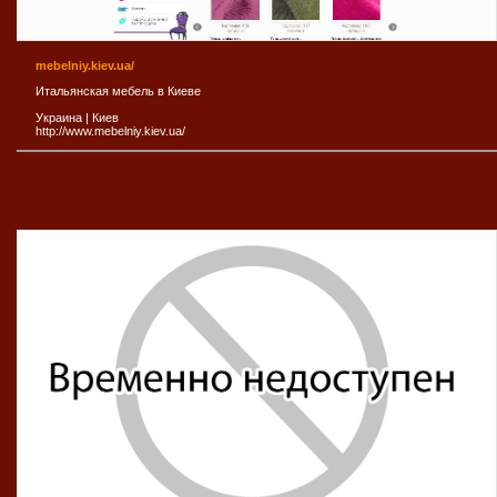
mebelniy.kiev.ua/
Итальянская мебель в Киеве
Украина
|
Киев
http://www.mebelniy.kiev.ua/