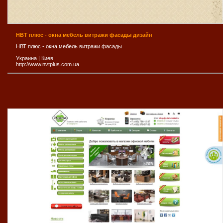
НВТ плюс - окна мебель витражи фасады дизайн
НВТ плюс - окна мебель витражи фасады
Украина
|
Киев
http://www.nvtplus.com.ua