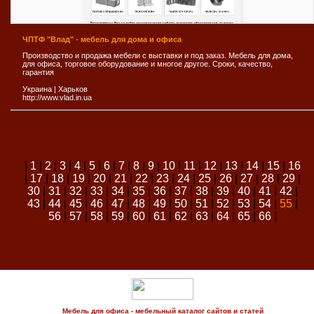
ЧПТФ "Влад" - мебель для дома и офиса
Производство и продажа мебели с выставки и под заказ. Мебель для дома,
для офиса, торговое оборудование и многое другое. Сроки, качество,
гарантия
Украина
|
Харьков
http://www.vlad.in.ua
|
1
|
2
|
3
|
4
|
5
|
6
|
7
|
8
|
9
|
10
|
11
|
12
|
13
|
14
|
15
|
16
|
17
|
18
|
19
|
20
|
21
|
22
|
23
|
24
|
25
|
26
|
27
|
28
|
29
|
30
|
31
|
32
|
33
|
34
|
35
|
36
|
37
|
38
|
39
|
40
|
41
|
42
|
43
|
44
|
45
|
46
|
47
|
48
|
49
|
50
|
51
|
52
|
53
|
54
|
55
|
56
|
57
|
58
|
59
|
60
|
61
|
62
|
63
|
64
|
65
|
66
|
Мебель для офиса - мебельный каталог сайтов и статей